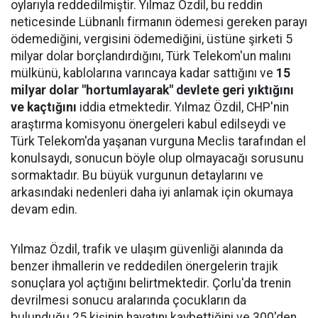
oylarıyla reddedilmiştir. Yılmaz Özdil, bu reddin
neticesinde Lübnanlı firmanın ödemesi gereken parayı
ödemediğini, vergisini ödemediğini, üstüne şirketi 5
milyar dolar borçlandırdığını, Türk Telekom'un malını
mülkünü, kablolarına varıncaya kadar sattığını ve
15
milyar dolar "hortumlayarak" devlete geri yıktığını
ve kaçtığını
iddia etmektedir. Yılmaz Özdil, CHP'nin
araştırma komisyonu önergeleri kabul edilseydi ve
Türk Telekom'da yaşanan vurguna Meclis tarafından el
konulsaydı, sonucun böyle olup olmayacağı sorusunu
sormaktadır. Bu büyük vurgunun detaylarını ve
arkasındaki nedenleri daha iyi anlamak için okumaya
devam edin.
Yılmaz Özdil, trafik ve ulaşım güvenliği alanında da
benzer ihmallerin ve reddedilen önergelerin trajik
sonuçlara yol açtığını belirtmektedir. Çorlu'da trenin
devrilmesi sonucu aralarında çocukların da
bulunduğu 25 kişinin hayatını kaybettiğini ve 300'den