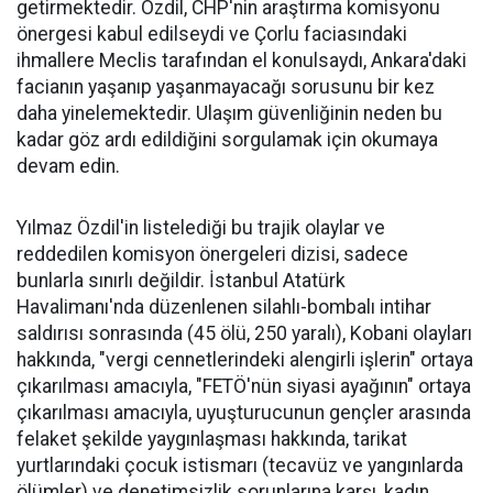
getirmektedir. Özdil, CHP'nin araştırma komisyonu
önergesi kabul edilseydi ve Çorlu faciasındaki
ihmallere Meclis tarafından el konulsaydı, Ankara'daki
facianın yaşanıp yaşanmayacağı sorusunu bir kez
daha yinelemektedir. Ulaşım güvenliğinin neden bu
kadar göz ardı edildiğini sorgulamak için okumaya
devam edin.
Yılmaz Özdil'in listelediği bu trajik olaylar ve
reddedilen komisyon önergeleri dizisi, sadece
bunlarla sınırlı değildir. İstanbul Atatürk
Havalimanı'nda düzenlenen silahlı-bombalı intihar
saldırısı sonrasında (45 ölü, 250 yaralı), Kobani olayları
hakkında, "vergi cennetlerindeki alengirli işlerin" ortaya
çıkarılması amacıyla, "FETÖ'nün siyasi ayağının" ortaya
çıkarılması amacıyla, uyuşturucunun gençler arasında
felaket şekilde yaygınlaşması hakkında, tarikat
yurtlarındaki çocuk istismarı (tecavüz ve yangınlarda
ölümler) ve denetimsizlik sorunlarına karşı, kadın