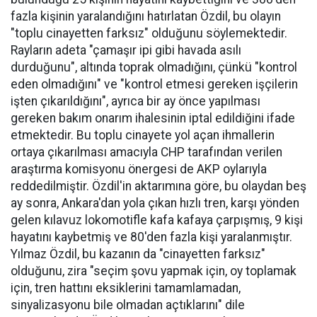
fazla kişinin yaralandığını hatırlatan Özdil, bu olayın
"toplu cinayetten farksız" olduğunu söylemektedir.
Rayların adeta "çamaşır ipi gibi havada asılı
durduğunu", altında toprak olmadığını, çünkü "kontrol
eden olmadığını" ve "kontrol etmesi gereken işçilerin
işten çıkarıldığını", ayrıca bir ay önce yapılması
gereken bakım onarım ihalesinin iptal edildiğini ifade
etmektedir. Bu toplu cinayete yol açan ihmallerin
ortaya çıkarılması amacıyla CHP tarafından verilen
araştırma komisyonu önergesi de AKP oylarıyla
reddedilmiştir. Özdil'in aktarımına göre, bu olaydan beş
ay sonra, Ankara'dan yola çıkan hızlı tren, karşı yönden
gelen kılavuz lokomotifle kafa kafaya çarpışmış, 9 kişi
hayatını kaybetmiş ve 80'den fazla kişi yaralanmıştır.
Yılmaz Özdil, bu kazanın da "cinayetten farksız"
olduğunu, zira "seçim şovu yapmak için, oy toplamak
için, tren hattını eksiklerini tamamlamadan,
sinyalizasyonu bile olmadan açtıklarını" dile