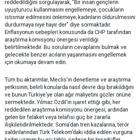
reddedildiğini sorgulayarak, "Bir insan gençlerin
uyuşturucu kullanmasını engellemeye, çocukların
istismar edilmesini önlemeye, kadınların öldürülmesini
durdurmaya niye hayır der" diye sormaktadır.
Enflasyonun sebepleri konusunda da CHP tarafından
araştırma komisyonu önergesi verildiği
belirtilmektedir. Bu soruların cevaplarını bulmak ve
gelecekte benzer acıların yaşanmasını engellemek
için okumaya devam edin.
Tüm bu aktarımlar, Meclis'in denetleme ve araştırma
yetkisinin, belirli konularda nasıl devre dışı bırakıldığını
ve bunun Türkiye'ye olan ağır maliyetini gözler önüne
sermektedir. Yılmaz Özdil'in işaret ettiği gibi, her
reddedilen araştırma komisyonu önergesi, ardından
gelen bir felaket veya telafisi güç bir zararla
ilişkilendirilmektedir. Soma'dan tren kazalarına, terör
saldırılarından Türk Telekom'daki iddia edilen vurguna
kadar uzanan bu acı tablo, sadece bir tesadüfler