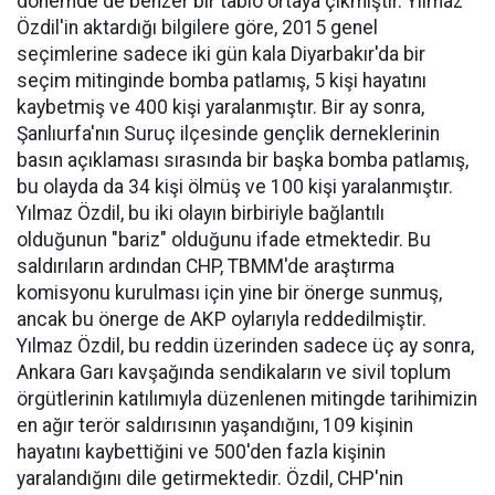
dönemde de benzer bir tablo ortaya çıkmıştır. Yılmaz
Özdil'in aktardığı bilgilere göre, 2015 genel
seçimlerine sadece iki gün kala Diyarbakır'da bir
seçim mitinginde bomba patlamış, 5 kişi hayatını
kaybetmiş ve 400 kişi yaralanmıştır. Bir ay sonra,
Şanlıurfa'nın Suruç ilçesinde gençlik derneklerinin
basın açıklaması sırasında bir başka bomba patlamış,
bu olayda da 34 kişi ölmüş ve 100 kişi yaralanmıştır.
Yılmaz Özdil, bu iki olayın birbiriyle bağlantılı
olduğunun "bariz" olduğunu ifade etmektedir. Bu
saldırıların ardından CHP, TBMM'de araştırma
komisyonu kurulması için yine bir önerge sunmuş,
ancak bu önerge de AKP oylarıyla reddedilmiştir.
Yılmaz Özdil, bu reddin üzerinden sadece üç ay sonra,
Ankara Garı kavşağında sendikaların ve sivil toplum
örgütlerinin katılımıyla düzenlenen mitingde tarihimizin
en ağır terör saldırısının yaşandığını, 109 kişinin
hayatını kaybettiğini ve 500'den fazla kişinin
yaralandığını dile getirmektedir. Özdil, CHP'nin