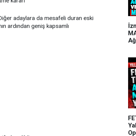
me kararı
. Diğer adaylara da mesafeli duran eski
İz
ının ardından geniş kapsamlı
MA
Ağ
FE
Ya
Op