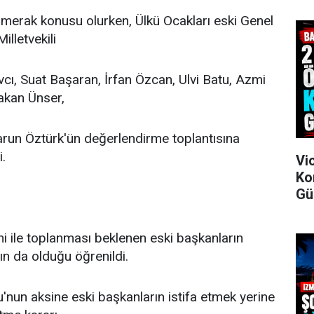
ı merak konusu olurken, Ülkü Ocakları eski Genel
illetvekili
vcı, Suat Başaran, İrfan Özcan, Ulvi Batu, Azmi
kan Ünser,
arun Öztürk'ün değerlendirme toplantısına
i.
Vi
Ko
Gü
ile toplanması beklenen eski başkanların
ın da olduğu öğrenildi.
nun aksine eski başkanların istifa etmek yerine