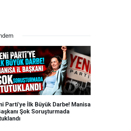
ndem
ni Parti'ye İlk Büyük Darbe! Manisa
 Başkanı Şok Soruşturmada
tuklandı