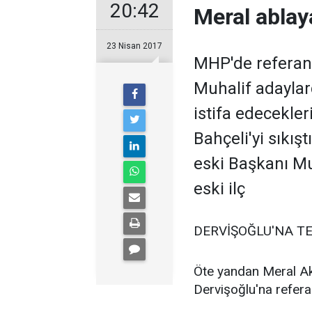
20:42
Meral ablaya
23 Nisan 2017
MHP'de referan
Muhalif adaylar
istifa edecekler
Bahçeli'yi sıkış
eski Başkanı Mu
eski ilç
DERVİŞOĞLU'NA TE
Öte yandan Meral Ak
Dervişoğlu'na refera