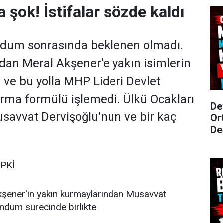
 şok! İstifalar sözde kaldı
dum sonrasında beklenen olmadı.
dan Meral Akşener'e yakın isimlerin
i ve bu yolla MHP Lideri Devlet
tırma formülü işlemedi. Ülkü Ocakları
De
savvat Dervişoğlu'nun ve bir kaç
Or
De
PKİ
şener'in yakın kurmaylarından Musavvat
ndum sürecinde birlikte