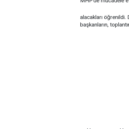
MHP'de mücadele et
alacakları öğrenildi
başkanların, toplant