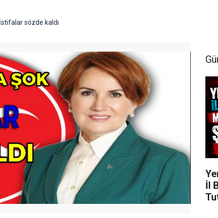
İstifalar sözde kaldı
Gü
Ye
İl
Tu