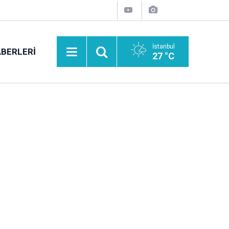
İstanbul
BERLERI
27 °C