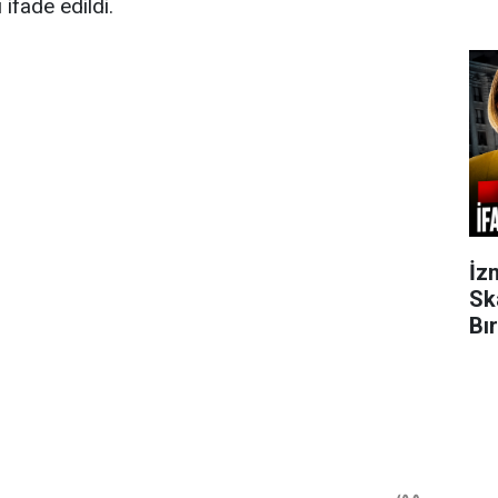
ifade edildi.
İz
Sk
Bı