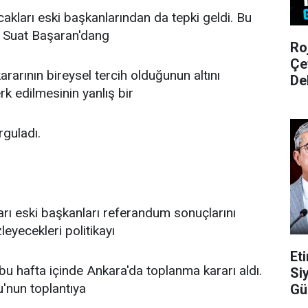
cakları eski başkanlarından da tepki geldi. Bu
de Suat Başaran'dang
Ro
Çe
kararının bireysel tercih olduğunun altını
De
k edilmesinin yanlış bir
guladı.
rı eski başkanları referandum sonuçlarını
eyecekleri politikayı
Et
bu hafta içinde Ankara'da toplanma kararı aldı.
Si
'nun toplantıya
Gü