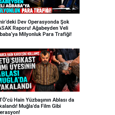
mir'deki Dev Operasyonda Şok
SAK Raporu! Ağabeyden Veli
baba’ya Milyonluk Para Trafiği!
TÖ’cü Hain Yüzbaşının Ablası da
kalandı! Muğla'da Film Gibi
erasyon!