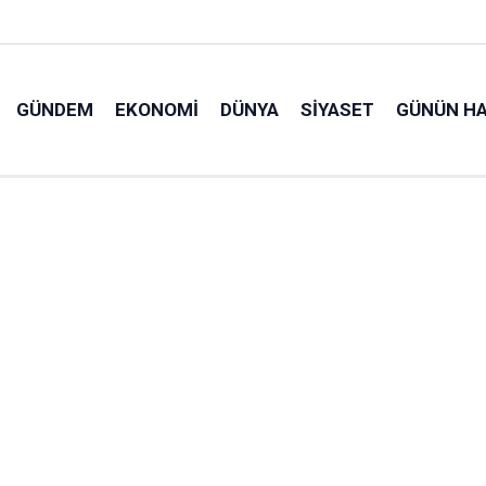
GÜNDEM
EKONOMI
DÜNYA
SIYASET
GÜNÜN HA