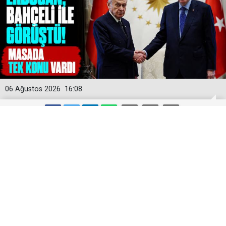
06 Ağustos 2026
16:08
MGK Öncesi Sürpriz Temas: Liderlerin
Masasında TBMM’ye Sunulan O
Kanun Vardı!
Cumhurbaşkanlığı Külliyesi bugün başkent Ankara'da
kritik bir buluşmaya ev sahipliği yaptı.