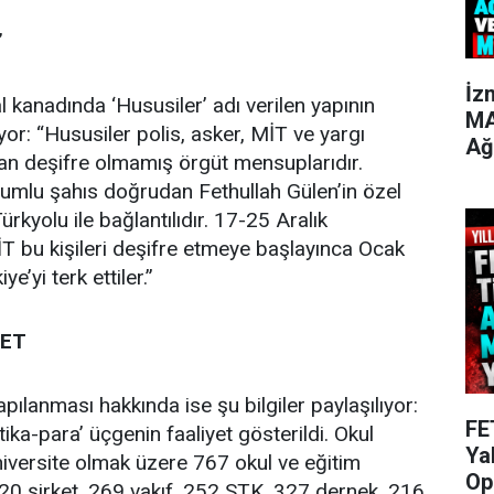
’
İz
 kanadında ‘Hususiler’ adı verilen yapının
MA
or: “Hususiler polis, asker, MİT ve yargı
Ağ
alan deşifre olmamış örgüt mensuplarıdır.
umlu şahıs doğrudan Fethullah Gülen’in özel
rkyolu ile bağlantılıdır. 17-25 Aralık
T bu kişileri deşifre etmeye başlayınca Ocak
’yi terk ettiler.”
KET
pılanması hakkında ise şu bilgiler paylaşılıyor:
FE
tika-para’ üçgenin faaliyet gösterildi. Okul
Ya
üniversite olmak üzere 767 okul ve eğitim
Op
20 şirket, 269 vakıf, 252 STK, 327 dernek, 216