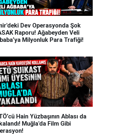
mir'deki Dev Operasyonda Şok
SAK Raporu! Ağabeyden Veli
baba’ya Milyonluk Para Trafiği!
TÖ’cü Hain Yüzbaşının Ablası da
kalandı! Muğla'da Film Gibi
erasyon!