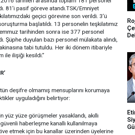
.2016 tarihleri arasında toplam 181 personel
dı. 81’i pasif göreve atandı.TSK/Emniyet
ilatımızdaki geçici görevine son verildi. 3’ü
Ro
ruşturma başlatıldı. 13 personelin teşkilatımız
Çe
15 Temmuz tarihinden sonra ise 377 personel
De
dı. Şüphe duyulan bazı personel mülakata alındı,
akinasına tabi tutuldu. Her iki dönem itibariyle
le ilişiği kesildi.”
R’
tün deşifre olmamış mensuplarını korumaya
aktikler uyguladığını belirtiyor:
Et
n yüz yüze görüşmeler yasaklandı, akıllı
Si
 güvenli haberleşme kanallı kullanılmaya
Gü
ive etmek için bu kanallar üzerinden üyelerine