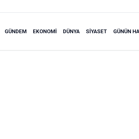
GÜNDEM
EKONOMI
DÜNYA
SIYASET
GÜNÜN HA