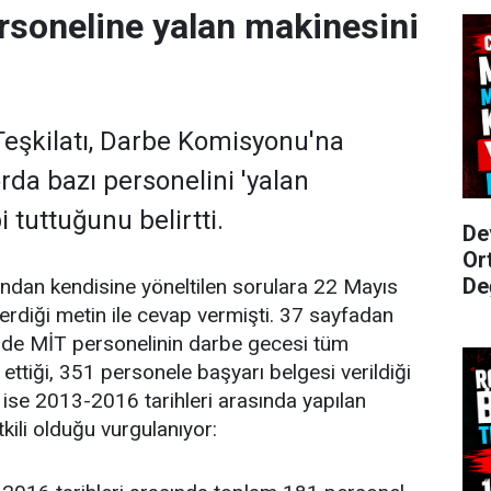
rsoneline yalan makinesini
 Teşkilatı, Darbe Komisyonu'na
rda bazı personelini 'yalan
 tuttuğunu belirtti.
De
Or
De
ndan kendisine yöneltilen sorulara 22 Mayıs
rdiği metin ile cevap vermişti. 37 sayfadan
de MİT personelinin darbe gecesi tüm
ettiği, 351 personele başyarı belgesi verildiği
a ise 2013-2016 tarihleri arasında yapılan
tkili olduğu vurgulanıyor: