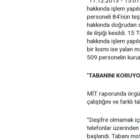
“17.12.2013 - 15.07
hakkında işlem yapıl
personeli 84’nün teşk
hakkında doğrudan so
ile ilişiği kesildi. 
hakkında işlem yapıl
bir kısmı ise yalan m
509 personelin kurum i
‘TABANINI KORUYO
MİT raporunda örgü
çalıştığını ve farklı t
“Deşifre olmamak içi
telefonlar üzerinden
başlandı. Tabanı mot