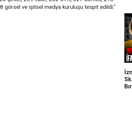
8 görsel ve işitsel medya kuruluşu tespit edildi.”
İz
Sk
Bı