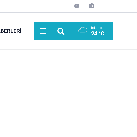
İstanbul
BERLERI
24 °C