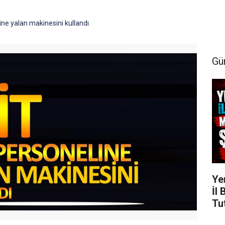
ne yalan makinesini kullandı
Gü
Ye
İl
Tu