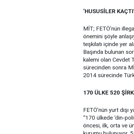
‘HUSUSİLER KAÇTI
MİT; FETÖ’nün illegal
önemini şöyle anlaşıy
teşkilatı içinde yer 
Başında bulunan sor
kalemi olan Cevdet Tü
sürecinden sonra Mİ
2014 sürecinde Türkiye
170 ÜLKE 520 ŞİR
FETÖ’nün yurt dışı ya
“170 ülkede ‘din-poli
öncesi, ilk, orta ve 
kurumu bulunuyor. 5