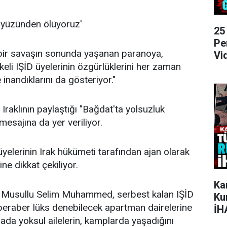
k yüzünden ölüyoruz'
25
Pe
 bir savaşın sonunda yaşanan paranoya,
Vi
likeli IŞİD üyelerinin özgürlüklerini her zaman
 inandıklarını da gösteriyor."
 Iraklının paylaştığı "Bağdat'ta yolsuzluk
esajına da yer veriliyor.
üyelerinin Irak hükümeti tarafından ajan olarak
ne dikkat çekiliyor.
Ka
 Musullu Selim Muhammed, serbest kalan IŞİD
Ku
e beraber lüks denebilecek apartman dairelerine
İH
 arada yoksul ailelerin, kamplarda yaşadığını