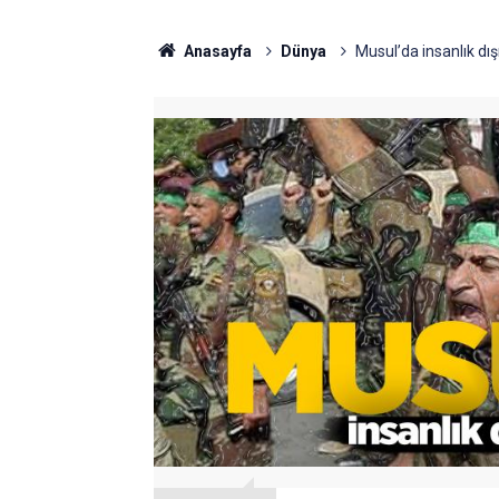
Anasayfa
Dünya
Musul’da insanlık dış