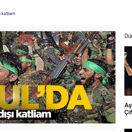
ı katliam
Dü
Aş
Çif