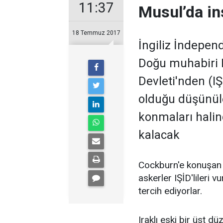
11:37
Musul’da in
18 Temmuz 2017
İngiliz İndepen
Doğu muhabiri 
Devleti'nden (I
olduğu düşünüle
konmaları halin
kalacak
Cockburn'e konuşan I
askerler IŞİD'lileri 
tercih ediyorlar.
Iraklı eski bir üst düz