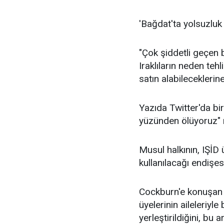
'Bağdat'ta yolsuzlu
"Çok şiddetli geçen
Iraklıların neden teh
satın alabileceklerine
Yazıda Twitter'da bir
yüzünden ölüyoruz" m
Musul halkının, IŞİD 
kullanılacağı endişesi
Cockburn'e konuşan
üyelerinin aileleriyl
yerleştirildiğini, bu