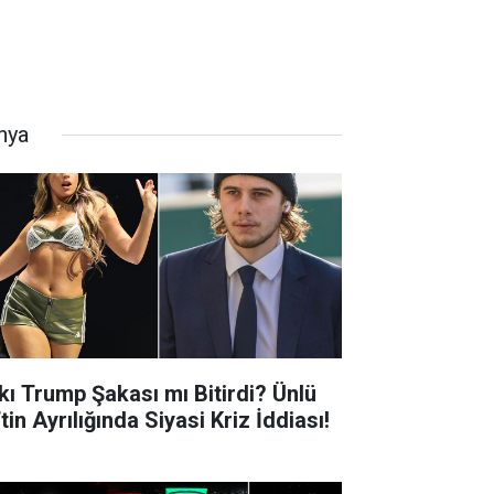
nya
kı Trump Şakası mı Bitirdi? Ünlü
tin Ayrılığında Siyasi Kriz İddiası!