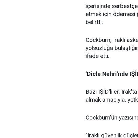
içerisinde serbestçe
etmek için ödemesi g
belirtti.
Cockburn, Iraklı aske
yolsuzluğa bulaştığı
ifade etti.
'Dicle Nehri'nde IŞİ
Bazı IŞİD'liler, Irak
almak amacıyla, yetkil
Cockburn'ün yazısında
"Iraklı güvenlik güçl