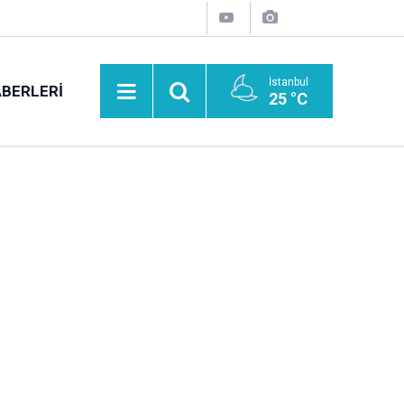
İstanbul
BERLERI
25 °C