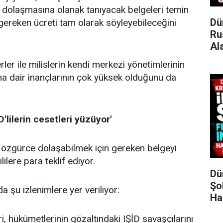
 dolaşmasına olanak tanıyacak belgeleri temin
Dü
ereken ücreti tam olarak söyleyebileceğini
Ru
Al
rler ile milislerin kendi merkezi yönetimlerinin
na dair inançlarının çok yüksek olduğunu da
D'lilerin cesetleri yüzüyor'
'ta özgürce dolaşabilmek için gereken belgeyi
ilere para teklif ediyor.
Dü
Şo
 şu izlenimlere yer veriliyor:
Ha
eri, hükümetlerinin gözaltındaki IŞİD savaşçılarını