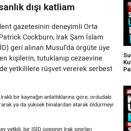
sanlık dışı katliam
dent gazetesinin deneyimli Orta
Patrick Cockburn, Irak Şam İslam
ŞİD) geri alınan Musul'da örgüte üye
Su
n kişilerin, tutuklanıp cezaevine
Ku
de yetkililere rüşvet vererek serbest
Pa
raklı bir kaynağın anlattıklarına göre, ordudaki
vurarak ya da yüksek binalardan atarak öldürmeyi
ey yetkili, bir IŞİD üyesinin Irak sınırları