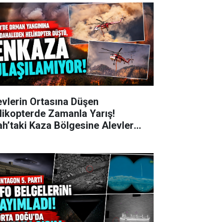
evlerin Ortasına Düşen
likopterde Zamanla Yarış!
ah’taki Kaza Bölgesine Alevler
zünden Girilemiyor!