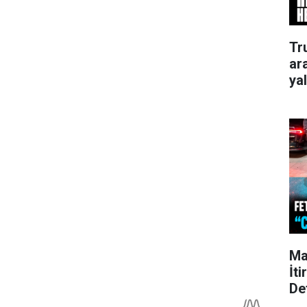
Tr
ar
ya
Ma
İti
De