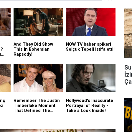
Su
İzi
Çağ