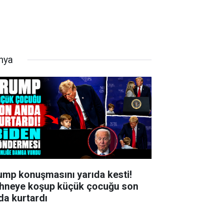
nya
ump konuşmasını yarıda kesti!
hneye koşup küçük çocuğu son
da kurtardı