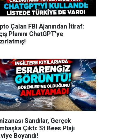
ipto Çalan FBI Ajanından İtiraf:
çış Planını ChatGPT’ye
zırlatmış!
nizanası Sandılar, Gerçek
mbaşka Çıktı: St Bees Plajı
viye Boyandı!