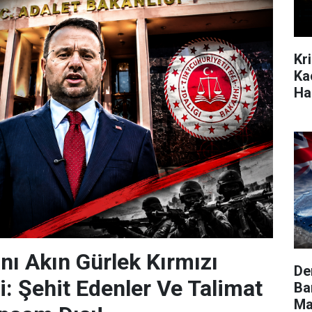
Kr
Ka
Ha
nı Akın Gürlek Kırmızı
De
i: Şehit Edenler Ve Talimat
Ba
Ma