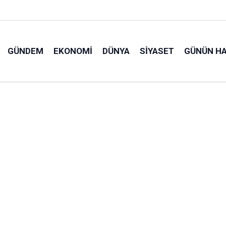
GÜNDEM
EKONOMI
DÜNYA
SIYASET
GÜNÜN HA