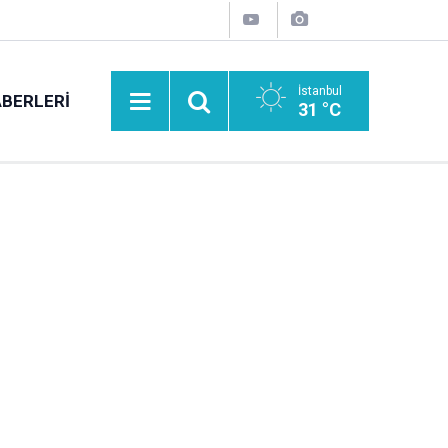
İstanbul
BERLERI
31 °C