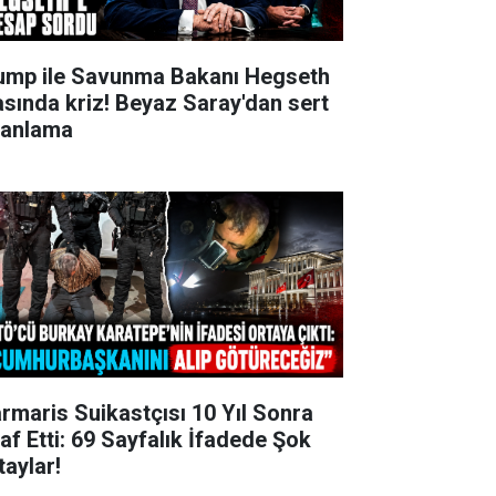
ump ile Savunma Bakanı Hegseth
asında kriz! Beyaz Saray'dan sert
lanlama
rmaris Suikastçısı 10 Yıl Sonra
raf Etti: 69 Sayfalık İfadede Şok
taylar!