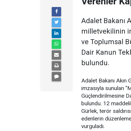
Verenler Ka
Adalet Bakanı 
milletvekilinin
ve Toplumsal B
Dair Kanun Tekl
bulundu.
Adalet Bakanı Akın G
imzasıyla sunulan "
Güçlendirilmesine Da
bulundu. 12 maddeli
Gürlek, terör saldırıs
edenlerin düzenlem
vurguladı.