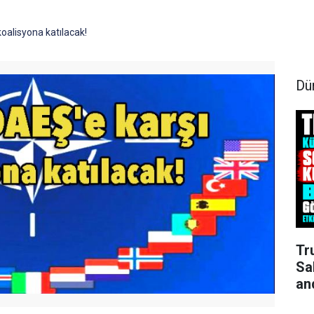
oalisyona katılacak!
Dü
Tr
Sa
an