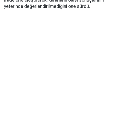
ifadelerle eleştirerek, kararların olası sonuçlarının
yeterince değerlendirilmediğini öne sürdü.