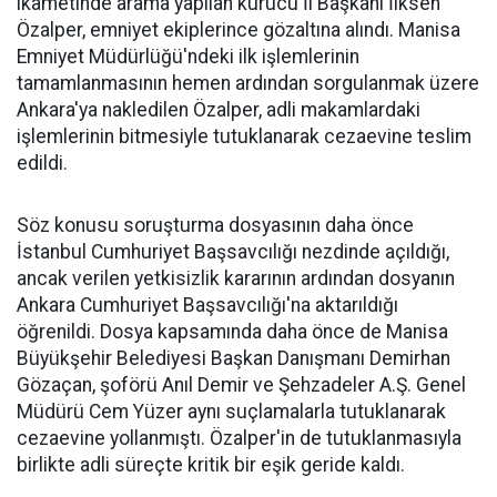
ikametinde arama yapılan kurucu İl Başkanı İlksen
Özalper, emniyet ekiplerince gözaltına alındı. Manisa
Emniyet Müdürlüğü'ndeki ilk işlemlerinin
tamamlanmasının hemen ardından sorgulanmak üzere
Ankara'ya nakledilen Özalper, adli makamlardaki
işlemlerinin bitmesiyle tutuklanarak cezaevine teslim
edildi.
Söz konusu soruşturma dosyasının daha önce
İstanbul Cumhuriyet Başsavcılığı nezdinde açıldığı,
ancak verilen yetkisizlik kararının ardından dosyanın
Ankara Cumhuriyet Başsavcılığı'na aktarıldığı
öğrenildi. Dosya kapsamında daha önce de Manisa
Büyükşehir Belediyesi Başkan Danışmanı Demirhan
Gözaçan, şoförü Anıl Demir ve Şehzadeler A.Ş. Genel
Müdürü Cem Yüzer aynı suçlamalarla tutuklanarak
cezaevine yollanmıştı. Özalper'in de tutuklanmasıyla
birlikte adli süreçte kritik bir eşik geride kaldı.