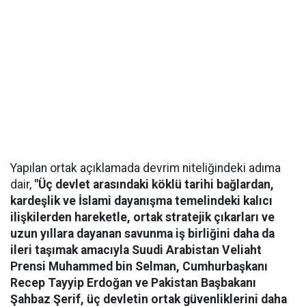
Yapılan ortak açıklamada devrim niteliğindeki adıma
dair,
"Üç devlet arasındaki köklü tarihi bağlardan,
kardeşlik ve İslami dayanışma temelindeki kalıcı
ilişkilerden hareketle, ortak stratejik çıkarları ve
uzun yıllara dayanan savunma iş birliğini daha da
ileri taşımak amacıyla Suudi Arabistan Veliaht
Prensi Muhammed bin Selman, Cumhurbaşkanı
Recep Tayyip Erdoğan ve Pakistan Başbakanı
Şahbaz Şerif, üç devletin ortak güvenliklerini daha