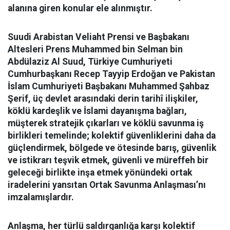
alanına giren konular ele alınmıştır.
Suudi Arabistan Veliaht Prensi ve Başbakanı
Altesleri Prens Muhammed bin Selman bin
Abdülaziz Al Suud, Türkiye Cumhuriyeti
Cumhurbaşkanı Recep Tayyip Erdoğan ve Pakistan
İslam Cumhuriyeti Başbakanı Muhammed Şahbaz
Şerif, üç devlet arasındaki derin tarihî ilişkiler,
köklü kardeşlik ve İslami dayanışma bağları,
müşterek stratejik çıkarları ve köklü savunma iş
birlikleri temelinde; kolektif güvenliklerini daha da
güçlendirmek, bölgede ve ötesinde barış, güvenlik
ve istikrarı teşvik etmek, güvenli ve müreffeh bir
geleceği birlikte inşa etmek yönündeki ortak
iradelerini yansıtan Ortak Savunma Anlaşması’nı
imzalamışlardır.
Anlaşma, her türlü saldırganlığa karşı kolektif