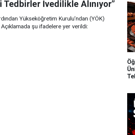
 Tedbirler İvedilikle Alınıyor”
rdından Yükseköğretim Kurulu’ndan (YÖK)
. Açıklamada şu ifadelere yer verildi:
Öğ
Ün
Te