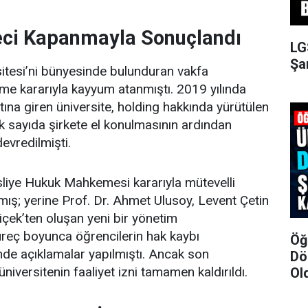
ci Kapanmayla Sonuçlandı
LG
Şa
rsitesi’ni bünyesinde bulunduran vakfa
me kararıyla kayyum atanmıştı. 2019 yılında
tına giren üniversite, holding hakkında yürütülen
 sayıda şirkete el konulmasının ardından
evredilmişti.
iye Hukuk Mahkemesi kararıyla mütevelli
mış; yerine Prof. Dr. Ahmet Ulusoy, Levent Çetin
çek’ten oluşan yeni bir yönetim
Süreç boyunca öğrencilerin hak kaybı
Öğ
e açıklamalar yapılmıştı. Ancak son
Dö
üniversitenin faaliyet izni tamamen kaldırıldı.
Ol