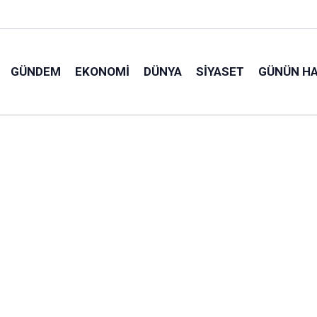
GÜNDEM
EKONOMI
DÜNYA
SIYASET
GÜNÜN HA