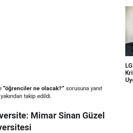
LG
Kri
Uy
le
“öğrenciler ne olacak?”
sorusuna yanıt
akından takip edildi.
versite: Mimar Sinan Güzel
versitesi