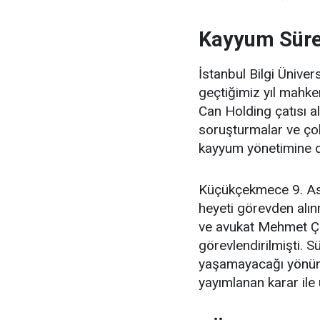
Kayyum Süre
İstanbul Bilgi Ünive
geçtiğimiz yıl mahke
Can Holding çatısı al
soruşturmalar ve çok
kayyum yönetimine d
Küçükçekmece 9. Asl
heyeti görevden alın
ve avukat Mehmet Çi
görevlendirilmişti. 
yaşamayacağı yönünd
yayımlanan karar ile 