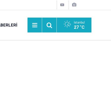
İstanbul
BERLERI
27 °C