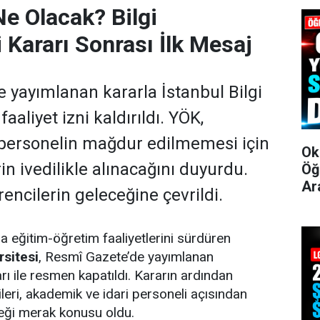
Ne Olacak? Bilgi
 Kararı Sonrası İlk Mesaj
 yayımlanan kararla İstanbul Bilgi
faaliyet izni kaldırıldı. YÖK,
 personelin mağdur edilmemesi için
Ok
rin ivedilikle alınacağını duyurdu.
Öğ
Ar
encilerin geleceğine çevrildi.
a eğitim-öğretim faaliyetlerini sürdüren
rsitesi
, Resmî Gazete’de yayımlanan
 ile resmen kapatıldı. Kararın ardından
leri, akademik ve idari personeli açısından
ceği merak konusu oldu.