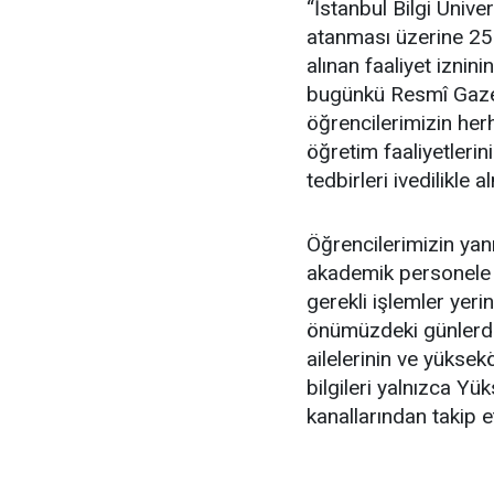
“İstanbul Bilgi Üniv
atanması üzerine 25
alınan faaliyet iznin
bugünkü Resmî Gazet
öğrencilerimizin he
öğretim faaliyetler
tedbirleri ivedilikle a
Öğrencilerimizin yan
akademik personele 
gerekli işlemler yerin
önümüzdeki günlerde 
ailelerinin ve yüksek
bilgileri yalnızca Y
kanallarından takip e