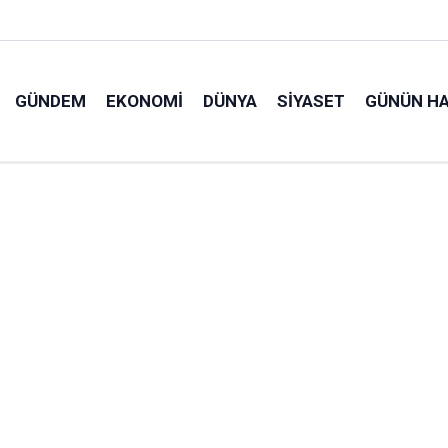
GÜNDEM
EKONOMI
DÜNYA
SIYASET
GÜNÜN HA