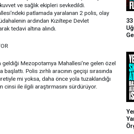
uvvet ve sağlık ekipleri sevkedildi.
si'ndeki patlamada yaralanan 2 polis, olay
33
müdahalenin ardından Kızıltepe Devlet
Uğ
rak tedavi altına alındı.
Ge
YOR
 geldiği Mezopotamya Mahallesi'ne gelen özel
 başlattı. Polis zırhlı aracının geçişi sırasında
uretiyle mi yoksa, daha önce yola tuzaklandığı
n cinsi ile ilgili araştırmasını sürdürüyor.
Ye
Ya
Ör