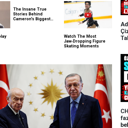
Ad
Çi
Ta
CH
fa
bel