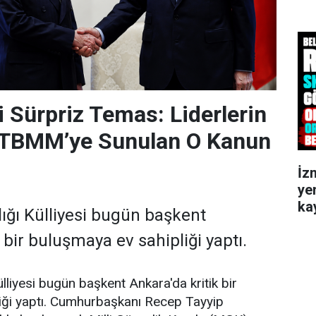
Sürpriz Temas: Liderlerin
TBMM’ye Sunulan O Kanun
İz
ye
kay
ğı Külliyesi bugün başkent
 bir buluşmaya ev sahipliği yaptı.
liyesi bugün başkent Ankara'da kritik bir
iği yaptı. Cumhurbaşkanı Recep Tayyip