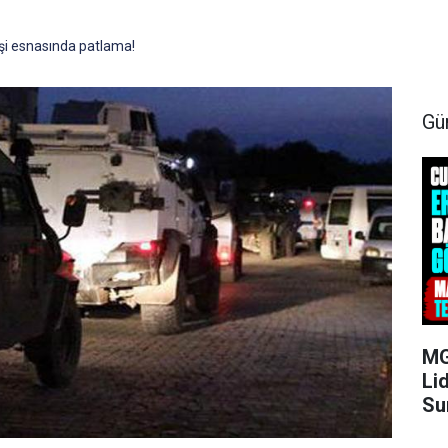
işi esnasında patlama!
Gü
MG
Li
Su