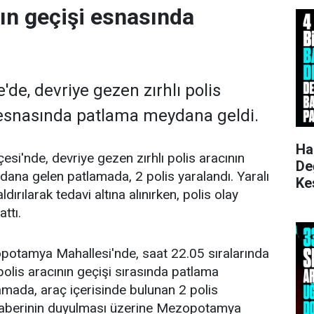
nın geçişi esnasında
'de, devriye gezen zırhlı polis
 esnasında patlama meydana geldi.
Ha
lçesi'nde, devriye gezen zırhlı polis aracının
De
dana gelen patlamada, 2 polis yaralandı. Yaralı
Ke
dırılarak tedavi altına alınırken, polis olay
Ku
ttı.
opotamya Mahallesi'nde, saat 22.05 sıralarında
polis aracının geçişi sırasında patlama
mada, araç içerisinde bulunan 2 polis
haberinin duyulması üzerine Mezopotamya