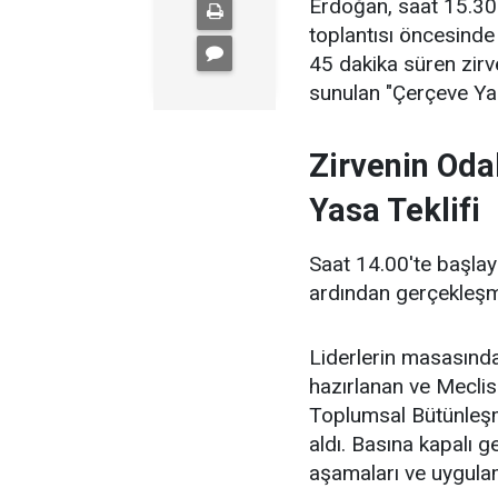
Erdoğan, saat 15.30
toplantısı öncesinde
45 dakika süren zir
sunulan "Çerçeve Yasa
Zirvenin Oda
Yasa Teklifi
Saat 14.00'te başlay
ardından gerçekleşm
Liderlerin masasında
hazırlanan ve Meclis
Toplumsal Bütünleşm
aldı. Basına kapalı 
aşamaları ve uygulam