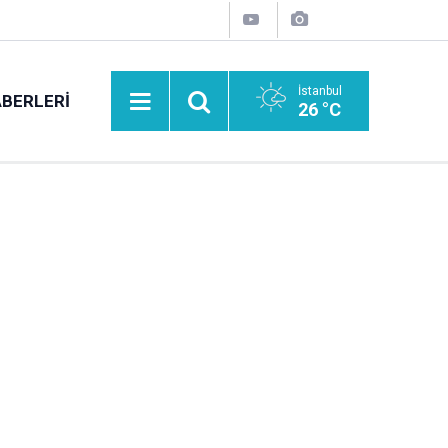
İstanbul
BERLERI
26 °C