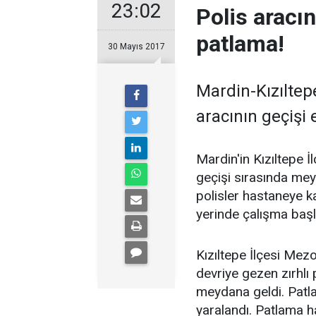
23:02
Polis aracı
patlama!
30 Mayıs 2017
Mardin-Kızıltepe
aracının geçişi
Mardin'in Kızıltepe İ
geçişi sırasında mey
polisler hastaneye kal
yerinde çalışma başla
Kızıltepe İlçesi Mez
devriye gezen zırhlı 
meydana geldi. Patla
yaralandı. Patlama 