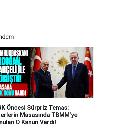
ndem
K Öncesi Sürpriz Temas:
derlerin Masasında TBMM’ye
nulan O Kanun Vardı!