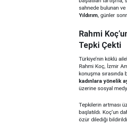
başlatılan tartışma, 
sahnede bulunan ve f
Yıldırım
, günler son
Rahmi Koç’un
Tepki Çekti
Türkiye’nin köklü ail
Rahmi Koç, İzmir Ame
konuşma sırasında bi
kadınlara yönelik ay
üzerine sosyal medy
Tepkilerin artması 
başlatıldı. Koç’un 
özür dilediği bildirildi