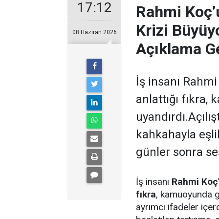
17:12
Rahmi Koç’u
Krizi Büyüyo
08 Haziran 2026
Açıklama Ge
İş insanı Rahmi
anlattığı fıkra
uyandırdı.Açılı
kahkahayla eşlik
günler sonra ses
İş insanı
Rahmi Koç’
fıkra
, kamuoyunda ge
ayrımcı ifadeler içer