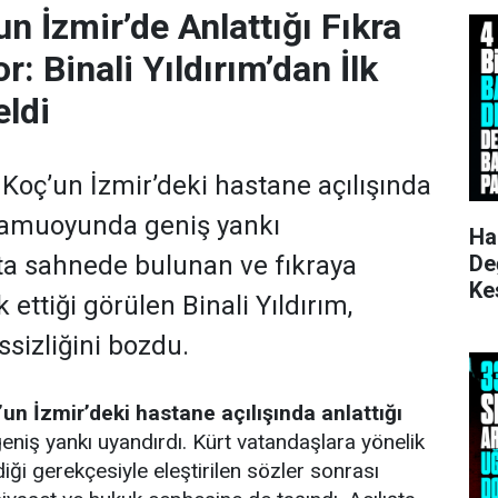
n İzmir’de Anlattığı Fıkra
r: Binali Yıldırım’dan İlk
ldi
 Koç’un İzmir’deki hastane açılışında
, kamuoyunda geniş yankı
Ha
De
şta sahnede bulunan ve fıkraya
Ke
 ettiği görülen Binali Yıldırım,
Ku
sizliğini bozdu.
un İzmir’deki hastane açılışında anlattığı
niş yankı uyandırdı. Kürt vatandaşlara yönelik
diği gerekçesiyle eleştirilen sözler sonrası