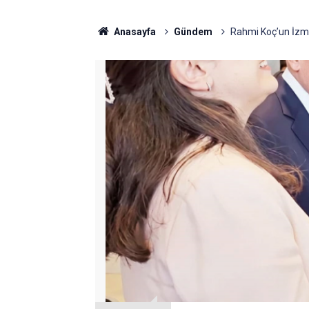
Anasayfa
Gündem
Rahmi Koç’un İzmir’