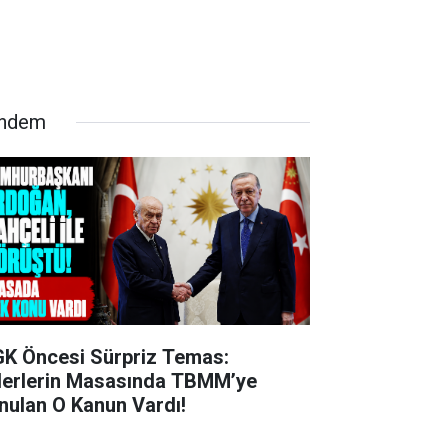
ndem
K Öncesi Sürpriz Temas:
derlerin Masasında TBMM’ye
nulan O Kanun Vardı!