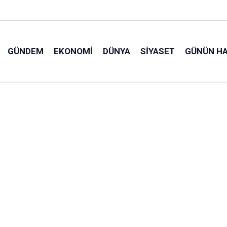
GÜNDEM
EKONOMI
DÜNYA
SIYASET
GÜNÜN HA