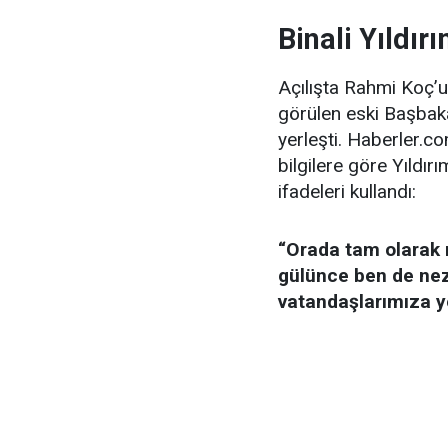
Binali Yıldır
Açılışta Rahmi Koç’u
görülen eski Başba
yerleşti. Haberler.c
bilgilere göre Yıldı
ifadeleri kullandı:
“Orada tam olarak 
gülünce ben de neza
vatandaşlarımıza y