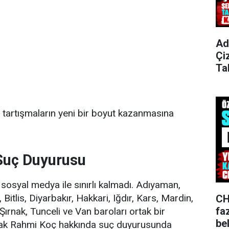
Ad
Çi
Ta
i, tartışmaların yeni bir boyut kazanmasına
Suç Duyurusu
 sosyal medya ile sınırlı kalmadı. Adıyaman,
Bitlis, Diyarbakır, Hakkari, Iğdır, Kars, Mardin,
CH
fa
 Şırnak, Tunceli ve Van baroları ortak bir
bel
rak Rahmi Koç hakkında suç duyurusunda