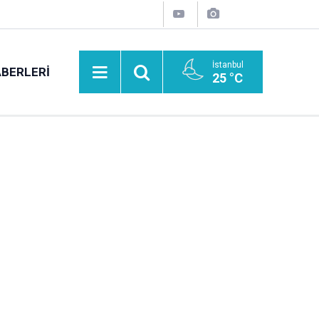
İstanbul
BERLERI
25 °C