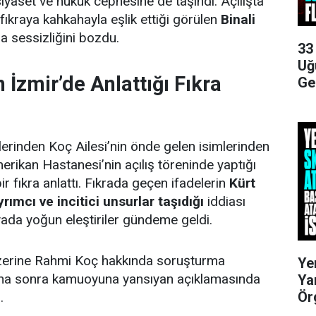
siyaset ve hukuk cephesine de taşındı. Açılışta
ıkraya kahkahayla eşlik ettiği görülen
Binali
ra sessizliğini bozdu.
33
Uğ
 İzmir’de Anlattığı Fıkra
Ge
elerinden Koç Ailesi’nin önde gelen isimlerinden
rikan Hastanesi’nin açılış töreninde yaptığı
r fıkra anlattı. Fıkrada geçen ifadelerin
Kürt
rımcı ve incitici unsurlar taşıdığı
iddiası
ada yoğun eleştiriler gündeme geldi.
üzerine Rahmi Koç hakkında soruşturma
Ye
daha sonra kamuoyuna yansıyan açıklamasında
Ya
Ör
.