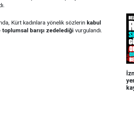
ı.
nda, Kürt kadınlara yönelik sözlerin
kabul
 toplumsal barışı zedelediği
vurgulandı.
İz
ye
kay