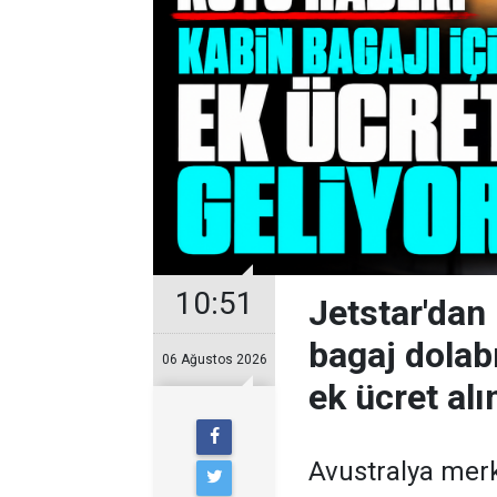
10:51
Jetstar'dan 
bagaj dolab
06 Ağustos 2026
ek ücret al
Avustralya merk