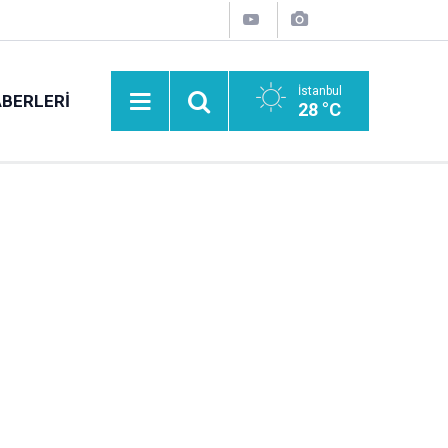
İstanbul
BERLERI
28 °C