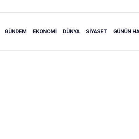
GÜNDEM
EKONOMI
DÜNYA
SIYASET
GÜNÜN HA