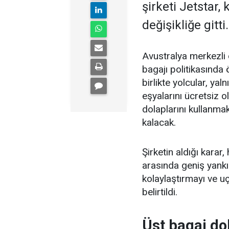
şirketi Jetstar,
değişikliğe gitti.
Avustralya merkezli d
bagajı politikasında 
birlikte yolcular, yal
eşyalarını ücretsiz o
dolaplarını kullanma
kalacak.
Şirketin aldığı kara
arasında geniş yankı
kolaylaştırmayı ve u
belirtildi.
Üst bagaj dol