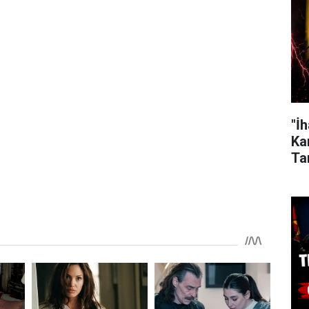
"İ
Kar
Ta