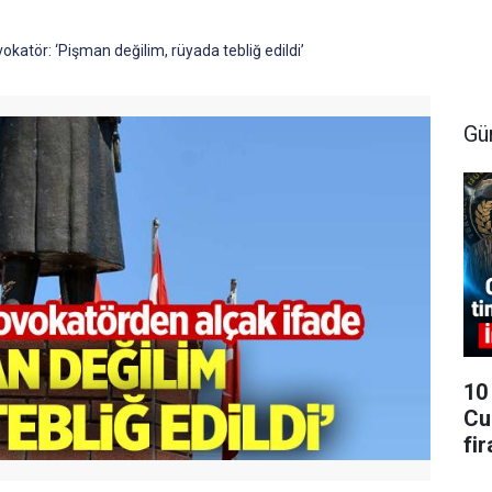
okatör: ‘Pişman değilim, rüyada tebliğ edildi’
Gü
10
Cu
fi