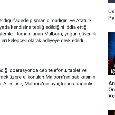
Üs
Par
erdiği ifadede pişman olmadığını ve Atatürk
yada kendisine tebliğ edildiğini iddia ettiği
e işlemleri tamamlanan Malbora, yoğun güvenlik
leri kelepçeli olarak adliyeye sevk edildi.
ediği operasyonda cep telefonu, tablet ve
nmek üzere el konulan Malbora'nın sabıkasının
An
. Ailesi ise, Malbora'nın uyuşturucu bağımlısı
Öm
Ve