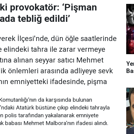
aki provokatör: ‘Pişman
ada tebliğ edildi’
verek İlçesi'nde, dün öğle saatlerinde
 elindeki tahra ile zarar vermeye
ltına alınan seyyar satıcı Mehmet
Ye
ik önlemleri arasında adliyeye sevk
Ba
'nın emniyetteki ifadesinde, pişma
Komutanlığı'nın da karşısında bulunan
daki Atatürk büstüne çıkıp elindeki tahrayla
n polis tarafından yakalanarak emniyete
uk babası Mehmet Malbora'nın ifadesi alındı.