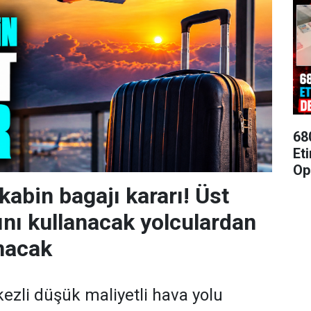
68
Et
Op
kabin bagajı kararı! Üst
ını kullanacak yolculardan
ınacak
ezli düşük maliyetli hava yolu