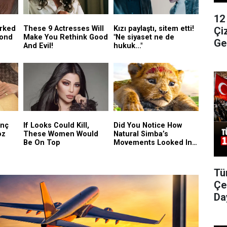
12
Çi
Ge
Tü
Çe
Da