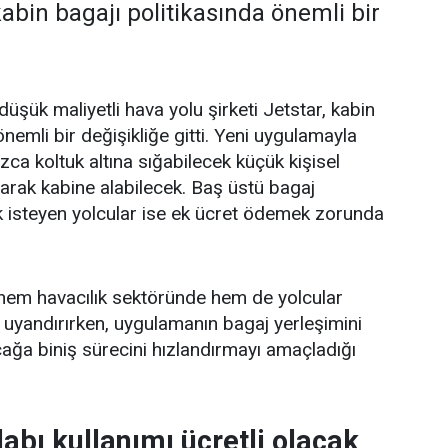
 kabin bagajı politikasında önemli bir
üşük maliyetli hava yolu şirketi Jetstar, kabin
önemli bir değişikliğe gitti. Yeni uygulamayla
nızca koltuk altına sığabilecek küçük kişisel
larak kabine alabilecek. Baş üstü bagaj
k isteyen yolcular ise ek ücret ödemek zorunda
r, hem havacılık sektöründe hem de yolcular
 uyandırırken, uygulamanın bagaj yerleşimini
çağa biniş sürecini hızlandırmayı amaçladığı
abı kullanımı ücretli olacak