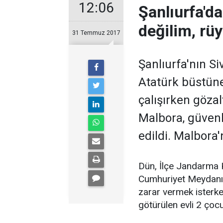
12:06
Şanlıurfa'd
değilim, rüy
31 Temmuz 2017
Şanlıurfa'nın Si
Atatürk büstüne
çalışırken göza
Malbora, güvenl
edildi. Malbora
Dün, İlçe Jandarma 
Cumhuriyet Meydanı'n
zarar vermek isterke
götürülen evli 2 çoc