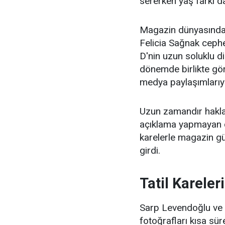
sererken yaş farkı d
Magazin dünyasında 
Felicia Sağnak cephe
D'nin uzun soluklu di
dönemde birlikte gör
medya paylaşımlarıyl
Uzun zamandır haklar
açıklama yapmayan çift
karelerle magazin gü
girdi.
Tatil Karele
Sarp Levendoğlu ve Fe
fotoğrafları kısa sü