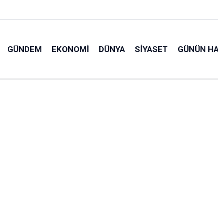
GÜNDEM
EKONOMI
DÜNYA
SIYASET
GÜNÜN HA