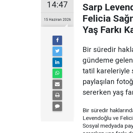
14:47
Sarp Levend
Felicia Sağ
15 Haziran 2026
Yaş Farkı K
Bir süredir hakl
gündeme gelen 
tatil kareleriyl
paylaşılan fotoğr
sererken yaş fa
Bir süredir hakların
Levendoğlu ve Felicia
Sosyal medyada paylaş