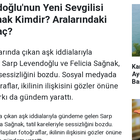
oğlu'nun Yeni Sevgilisi
nak Kimdir? Aralarındaki
aç?
arında çıkan aşk iddialarıyla
Sarp Levendoğlu ve Felicia Sağnak,
Ka
Ay
e sessizliğini bozdu. Sosyal medyada
Ba
aflar, ikilinin ilişkisini gözler önüne
rkı da gündem yarattı.
da çıkan aşk iddialarıyla gündeme gelen Sarp
 Sağnak, tatil kareleriyle sessizliğini bozdu.
ılan fotoğraflar, ikilinin ilişkisini gözler önüne