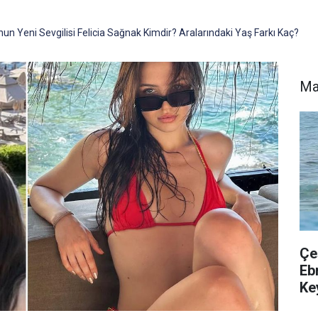
un Yeni Sevgilisi Felicia Sağnak Kimdir? Aralarındaki Yaş Farkı Kaç?
Ma
Çe
Eb
Key