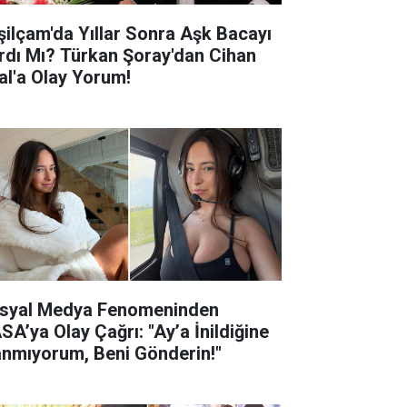
şilçam'da Yıllar Sonra Aşk Bacayı
rdı Mı? Türkan Şoray'dan Cihan
al'a Olay Yorum!
syal Medya Fenomeninden
SA’ya Olay Çağrı: "Ay’a İnildiğine
anmıyorum, Beni Gönderin!"