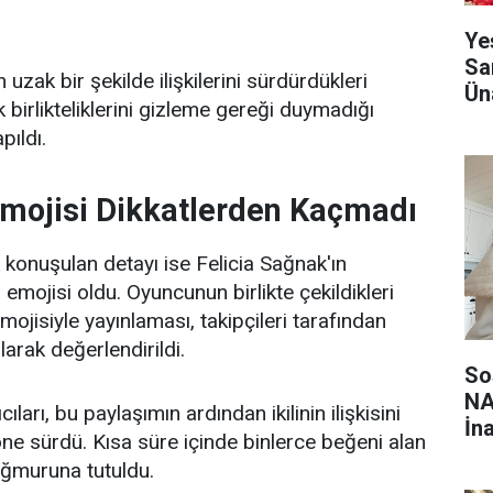
Ye
Sa
 uzak bir şekilde ilişkilerini sürdürdükleri
Ün
k birlikteliklerini gizleme gereği duymadığı
ıldı.
mojisi Dikkatlerden Kaçmadı
 konuşulan detayı ise Felicia Sağnak'ın
 emojisi oldu. Oyuncunun birlikte çekildikleri
mojisiyle yayınlaması, takipçileri tarafından
arak değerlendirildi.
So
NA
ları, bu paylaşımın ardından ikilinin ilişkisini
İn
öne sürdü. Kısa süre içinde binlerce beğeni alan
ağmuruna tutuldu.