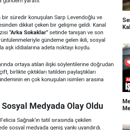
a gündem yarattı.
bir süredir konuşulan Sarp Levendoğlu ve
Se
sinden dikkat çeken bir gelişme geldi. Kanal
Ka
zisi
"Arka Sokaklar"
setinde tanışan ve son
üntülenmeleriyle gündeme gelen ikili, sosyal
a aşk iddialarına adeta noktayı koydu.
ında ortaya atılan ilişki söylentilerine doğrudan
, birlikte çıktıkları tatilden paylaştıkları
ndeminin en çok konuşulan isimleri arasına
Me
ri Sosyal Medyada Olay Oldu
Me
licia Sağnak'ın tatil sırasında çekilen
rede sosyal medyada geniş yankı uyandırdı.