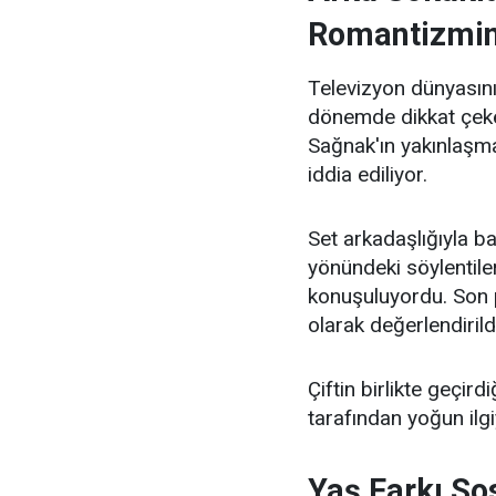
Romantizmi
Televizyon dünyasını
dönemde dikkat çeke
Sağnak'ın yakınlaşmas
iddia ediliyor.
Set arkadaşlığıyla b
yönündeki söylentile
konuşuluyordu. Son p
olarak değerlendirild
Çiftin birlikte geçird
tarafından yoğun ilgi
Yaş Farkı S