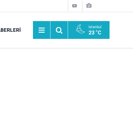
İstanbul
BERLERI
23 °C