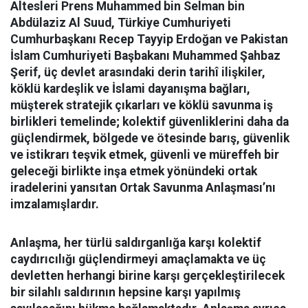
Altesleri Prens Muhammed bin Selman bin
Abdülaziz Al Suud, Türkiye Cumhuriyeti
Cumhurbaşkanı Recep Tayyip Erdoğan ve Pakistan
İslam Cumhuriyeti Başbakanı Muhammed Şahbaz
Şerif, üç devlet arasındaki derin tarihî ilişkiler,
köklü kardeşlik ve İslami dayanışma bağları,
müşterek stratejik çıkarları ve köklü savunma iş
birlikleri temelinde; kolektif güvenliklerini daha da
güçlendirmek, bölgede ve ötesinde barış, güvenlik
ve istikrarı teşvik etmek, güvenli ve müreffeh bir
geleceği birlikte inşa etmek yönündeki ortak
iradelerini yansıtan Ortak Savunma Anlaşması’nı
imzalamışlardır.
Anlaşma, her türlü saldırganlığa karşı kolektif
caydırıcılığı güçlendirmeyi amaçlamakta ve üç
devletten herhangi birine karşı gerçekleştirilecek
bir silahlı saldırının hepsine karşı yapılmış