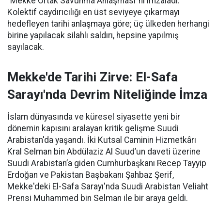
"Mekke Ortak Savunma Anlaşması"nı imzaladı.
Kolektif caydırıcılığı en üst seviyeye çıkarmayı
hedefleyen tarihi anlaşmaya göre; üç ülkeden herhangi
birine yapılacak silahlı saldırı, hepsine yapılmış
sayılacak.
Mekke'de Tarihi Zirve: El-Safa
Sarayı'nda Devrim Niteliğinde İmza
İslam dünyasında ve küresel siyasette yeni bir
dönemin kapısını aralayan kritik gelişme Suudi
Arabistan'da yaşandı. İki Kutsal Caminin Hizmetkârı
Kral Selman bin Abdülaziz Al Suud’un daveti üzerine
Suudi Arabistan’a giden Cumhurbaşkanı Recep Tayyip
Erdoğan ve Pakistan Başbakanı Şahbaz Şerif,
Mekke'deki El-Safa Sarayı'nda Suudi Arabistan Veliaht
Prensi Muhammed bin Selman ile bir araya geldi.