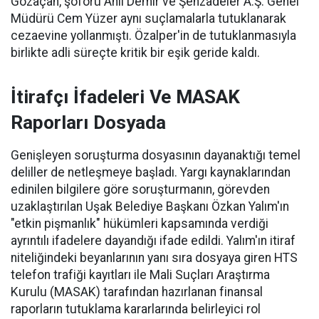
Gözaçan, şoförü Anıl Demir ve Şehzadeler A.Ş. Genel
Müdürü Cem Yüzer aynı suçlamalarla tutuklanarak
cezaevine yollanmıştı. Özalper'in de tutuklanmasıyla
birlikte adli süreçte kritik bir eşik geride kaldı.
İtirafçı İfadeleri Ve MASAK
Raporları Dosyada
Genişleyen soruşturma dosyasının dayanaktığı temel
deliller de netleşmeye başladı. Yargı kaynaklarından
edinilen bilgilere göre soruşturmanın, görevden
uzaklaştırılan Uşak Belediye Başkanı Özkan Yalım'ın
"etkin pişmanlık" hükümleri kapsamında verdiği
ayrıntılı ifadelere dayandığı ifade edildi. Yalım'ın itiraf
niteliğindeki beyanlarının yanı sıra dosyaya giren HTS
telefon trafiği kayıtları ile Mali Suçları Araştırma
Kurulu (MASAK) tarafından hazırlanan finansal
raporların tutuklama kararlarında belirleyici rol