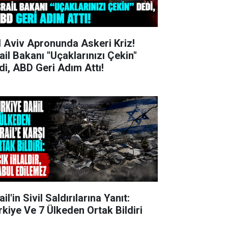
l Aviv Apronunda Askeri Kriz!
rail Bakanı "Uçaklarınızı Çekin"
di, ABD Geri Adım Attı!
ail'in Sivil Saldırılarına Yanıt:
rkiye Ve 7 Ülkeden Ortak Bildiri