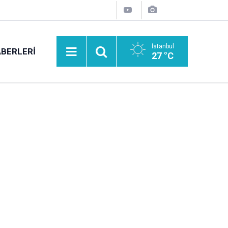
İstanbul
BERLERI
27 °C