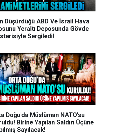
an Düşürdüğü ABD Ve İsrail Hava
losunu Yeraltı Deposunda Gövde
sterisiyle Sergiledi!
ta Doğu'da Müslüman NATO'su
ruldu! Birine Yapılan Saldırı Üçüne
pılmış Sayılacak!