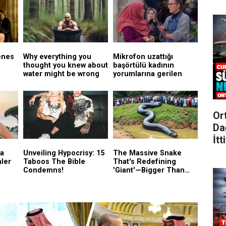
Or
Da
İtt