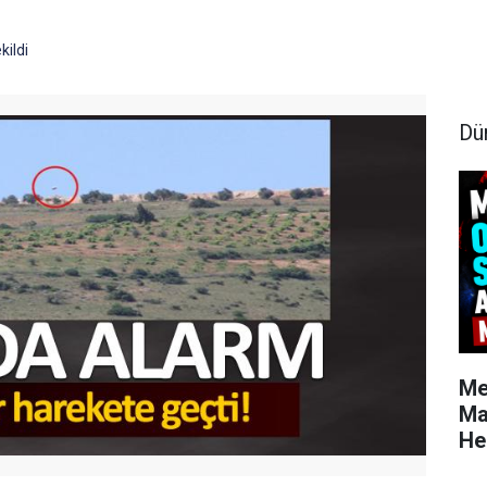
kildi
Dü
Me
Ma
He