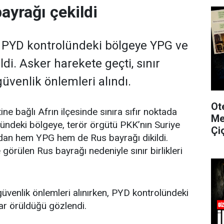
ayrağı çekildi
a PYD kontrolündeki bölgeye YPG ve
ldi. Asker harekete geçti, sınır
üvenlik önlemleri alındı.
Ot
ine bağlı Afrın ilçesinde sınıra sıfır noktada
Me
ündeki bölgeye, terör örgütü PKK’nın Suriye
Çi
ndan hem YPG hem de Rus bayrağı dikildi.
 görülen Rus bayrağı nedeniyle sınır birlikleri
güvenlik önlemleri alınırken, PYD kontrolündeki
var örüldüğü gözlendi.