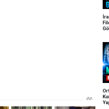
İr
Fi
Gö
Or
Ku
Ya