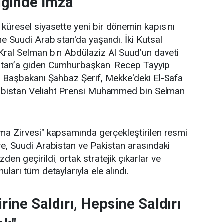
iğinde İmza
küresel siyasette yeni bir dönemin kapısını
me Suudi Arabistan'da yaşandı. İki Kutsal
Kral Selman bin Abdülaziz Al Suud’un daveti
stan’a giden Cumhurbaşkanı Recep Tayyip
 Başbakanı Şahbaz Şerif, Mekke'deki El-Safa
abistan Veliaht Prensi Muhammed bin Selman
a Zirvesi" kapsamında gerçekleştirilen resmi
e, Suudi Arabistan ve Pakistan arasındaki
den geçirildi, ortak stratejik çıkarlar ve
uları tüm detaylarıyla ele alındı.
rine Saldırı, Hepsine Saldırı