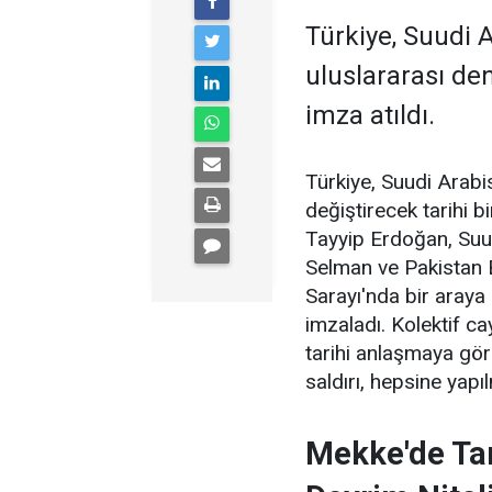
Türkiye, Suudi 
uluslararası den
imza atıldı.
Türkiye, Suudi Arabi
değiştirecek tarihi 
Tayyip Erdoğan, Suu
Selman ve Pakistan 
Sarayı'nda bir aray
imzaladı. Kolektif ca
tarihi anlaşmaya göre
saldırı, hepsine yapı
Mekke'de Tar