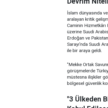
Devrim Nitel
İslam dünyasında ve 
aralayan kritik geliş
Caminin Hizmetkârı 
üzerine Suudi Arabi
Erdoğan ve Pakistan
Sarayı'nda Suudi Ar
ile bir araya geldi.
"Mekke Ortak Savunm
görüşmelerde Türkiy
müstesna ilişkiler göz
bölgesel güvenlik kon
"3 Ülkeden Bi