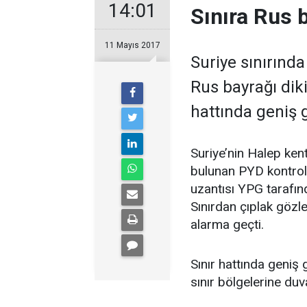
14:01
Sınıra Rus b
11 Mayıs 2017
Suriye sınırınd
Rus bayrağı diki
hattında geniş g
Suriye’nin Halep kent
bulunan PYD kontrol
uzantısı YPG tarafı
Sınırdan çıplak gözle
alarma geçti.
Sınır hattında geniş 
sınır bölgelerine du