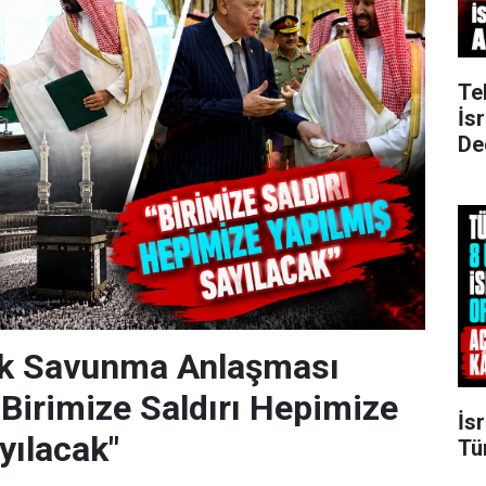
Te
İs
De
k Savunma Anlaşması
"Birimize Saldırı Hepimize
İsr
yılacak"
Tü