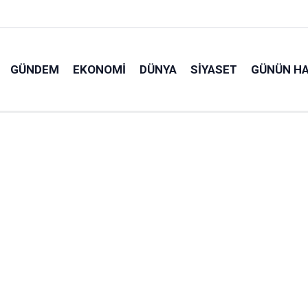
GÜNDEM
EKONOMI
DÜNYA
SIYASET
GÜNÜN HA