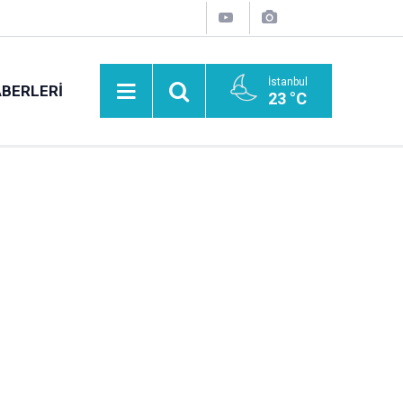
İstanbul
BERLERI
23 °C