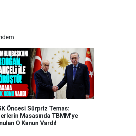
ndem
K Öncesi Sürpriz Temas:
derlerin Masasında TBMM’ye
nulan O Kanun Vardı!