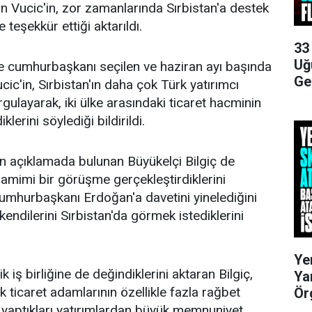
 Vucic'in, zor zamanlarında Sırbistan'a destek
 teşekkür ettiği aktarıldı.
33
Uğ
e cumhurbaşkanı seçilen ve haziran ayı başında
Ge
ic'in, Sırbistan'ın daha çok Türk yatırımcı
gulayarak, iki ülke arasındaki ticaret hacminin
klerini söylediği bildirildi.
 açıklamada bulunan Büyükelçi Bilgiç de
amimi bir görüşme gerçekleştirdiklerini
 Cumhurbaşkanı Erdoğan'a davetini yinelediğini
endilerini Sırbistan'da görmek istediklerini
Ye
ş birliğine de değindiklerini aktaran Bilgiç,
Ya
 ticaret adamlarının özellikle fazla rağbet
Ör
yaptıkları yatırımlardan büyük memnuniyet