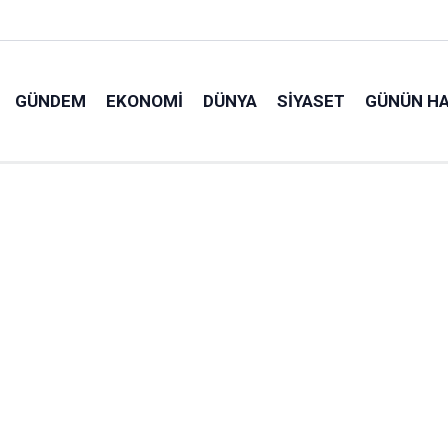
GÜNDEM
EKONOMI
DÜNYA
SIYASET
GÜNÜN HA