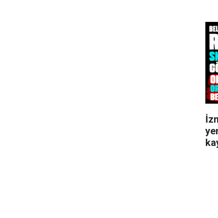
İz
ye
kay