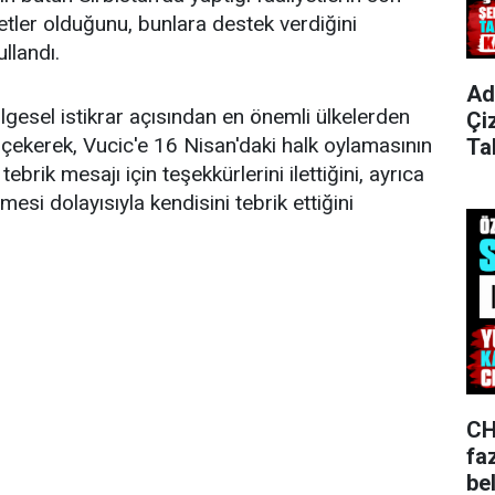
etler olduğunu, bunlara destek verdiğini
ullandı.
Ad
bölgesel istikrar açısından en önemli ülkelerden
Çi
i çekerek, Vucic'e 16 Nisan'daki halk oylamasının
Ta
brik mesajı için teşekkürlerini ilettiğini, ayrıca
si dolayısıyla kendisini tebrik ettiğini
CH
fa
bel