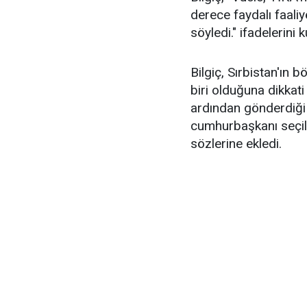
derece faydalı faaliy
söyledi." ifadelerini k
Bilgiç, Sırbistan'ın 
biri olduğuna dikkat
ardından gönderdiği te
cumhurbaşkanı seçilme
sözlerine ekledi.