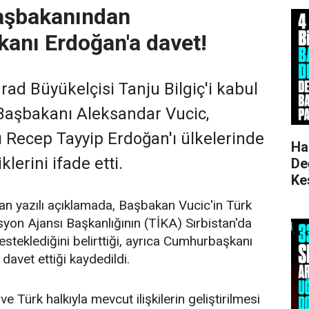
Başbakanından
anı Erdoğan'a davet!
rad Büyükelçisi Tanju Bilgiç'i kabul
Başbakanı Aleksandar Vucic,
Recep Tayyip Erdoğan'ı ülkelerinde
Ha
lerini ifade etti.
De
Ke
Ku
an yazılı açıklamada, Başbakan Vucic'in Türk
asyon Ajansı Başkanlığının (TİKA) Sırbistan'da
esteklediğini belirttiği, ayrıca Cumhurbaşkanı
 davet ettiği kaydedildi.
e Türk halkıyla mevcut ilişkilerin geliştirilmesi