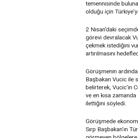
temennisinde bulunan
olduğu için Türkiye'ye
2 Nisan'daki seçimd
görevi devralacak Vuc
çekmek istediğini vur
artırılmasını hedefledi
Görüşmenin ardından
Başbakan Vucic ile s
belirterek, Vucic'in
ve en kısa zamanda k
ilettiğini söyledi.
Görüşmede ekonomik i
Sırp Başbakan'ın Türk
görmeyen bölgelere 