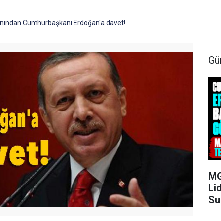
anından Cumhurbaşkanı Erdoğan'a davet!
Gü
MG
Li
Su