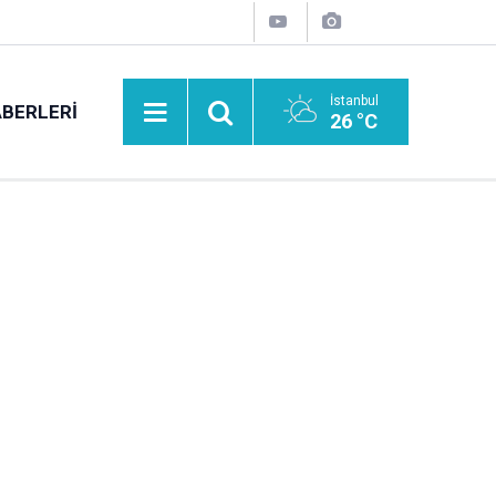
İstanbul
BERLERI
26 °C