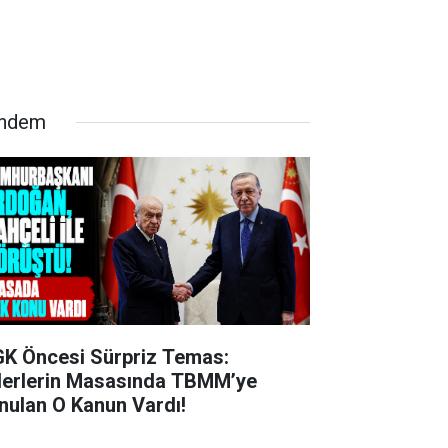
ndem
K Öncesi Sürpriz Temas:
derlerin Masasında TBMM’ye
nulan O Kanun Vardı!