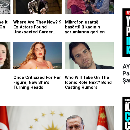
AY
Pa
Şa