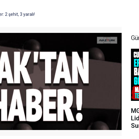
: 2 şehit, 3 yaralı!
Gü
MG
Li
Su