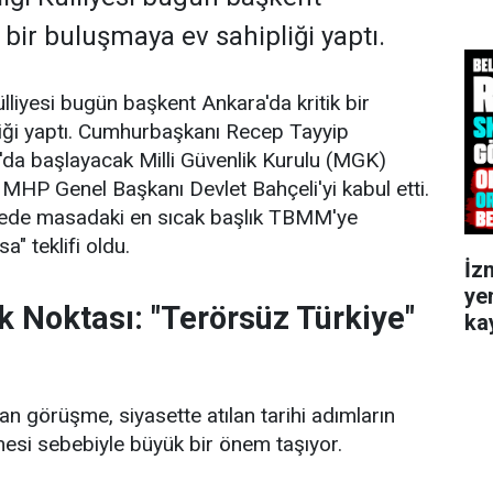
 bir buluşmaya ev sahipliği yaptı.
liyesi bugün başkent Ankara'da kritik bir
iği yaptı. Cumhurbaşkanı Recep Tayyip
'da başlayacak Milli Güvenlik Kurulu (MGK)
 MHP Genel Başkanı Devlet Bahçeli'yi kabul etti.
vede masadaki en sıcak başlık TBMM'ye
" teklifi oldu.
İz
ye
k Noktası: "Terörsüz Türkiye"
kay
an görüşme, siyasette atılan tarihi adımların
esi sebebiyle büyük bir önem taşıyor.