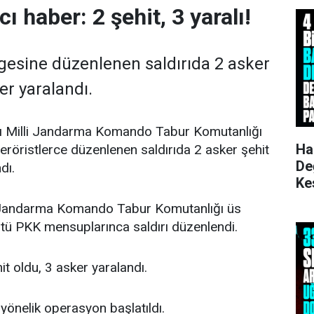
cı haber: 2 şehit, 3 yaralı!
lgesine düzenlenen saldırıda 2 asker
er yaralandı.
ı Milli Jandarma Komando Tabur Komutanlığı
Ha
teröristlerce düzenlenen saldırıda 2 asker şehit
De
dı.
Ke
Ku
i Jandarma Komando Tabur Komutanlığı üs
tü PKK mensuplarınca saldırı düzenlendi.
it oldu, 3 asker yaralandı.
 yönelik operasyon başlatıldı.