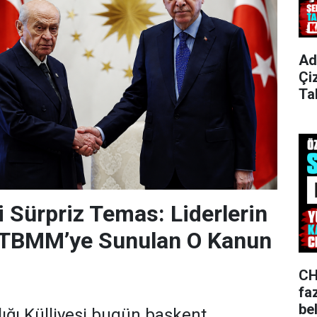
Ad
Çi
Ta
Sürpriz Temas: Liderlerin
TBMM’ye Sunulan O Kanun
CH
fa
bel
ğı Külliyesi bugün başkent