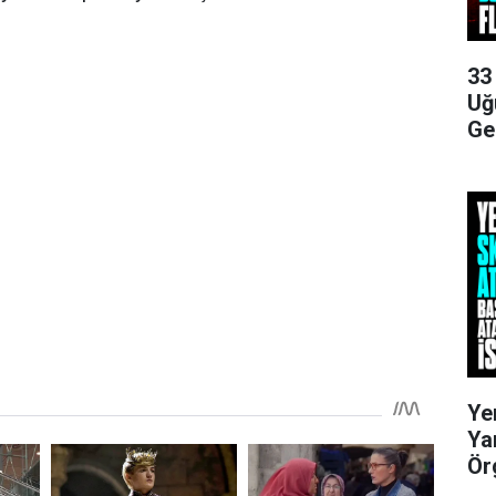
33
Uğ
Ge
Ye
Ya
Ör