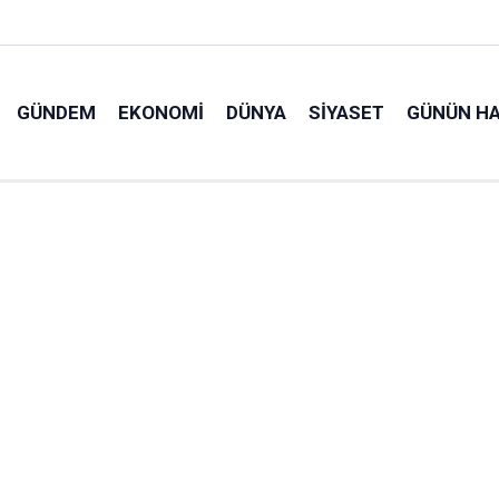
GÜNDEM
EKONOMI
DÜNYA
SIYASET
GÜNÜN HA