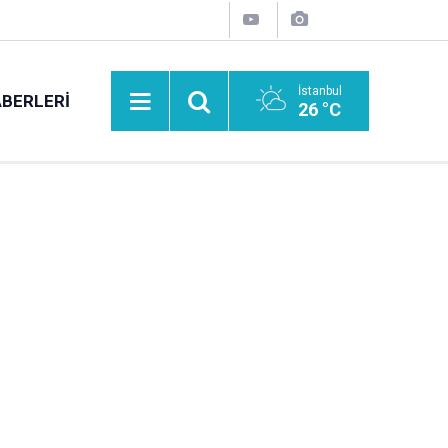
İstanbul
BERLERI
26 °C