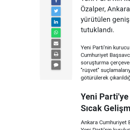
Özalper, Ankara
yürütülen geni
tutuklandı.
Yeni Parti'nin kuruc
Cumhuriyet Başsavcıl
soruşturma çerçevesi
"rüşvet" suçlamaları
götürülerek çıkarıld
Yeni Parti'y
Sıcak Geliş
Ankara Cumhuriyet Ba
Yeni Parti'nin kurul