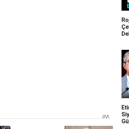
Ro
Çe
De
Et
Si
Gü