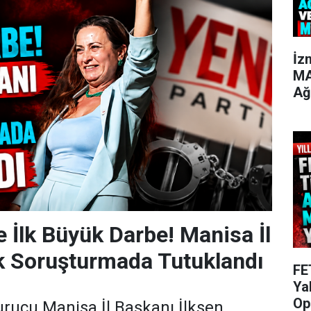
İz
MA
Ağ
e İlk Büyük Darbe! Manisa İl
k Soruşturmada Tutuklandı
FE
Ya
Op
kurucu Manisa İl Başkanı İlksen