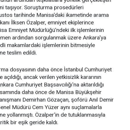
ini taşıyor. Soruşturma prosedürleri
stos tarihinde Manisa'daki ikametinde arama
kanı İlksen Özalper, emniyet ekiplerince
nisa Emniyet Müdürlüğü'ndeki ilk işlemlerinin
men ardından sorgulanmak üzere Ankara'ya
adli makamlardaki işlemlerinin bitmesiyle
e teslim edildi.
rma dosyasının daha önce İstanbul Cumhuriyet
 açıldığı, ancak verilen yetkisizlik kararının
kara Cumhuriyet Başsavcılığı'na aktarıldığı
apsamında daha önce de Manisa Büyükşehir
anışmanı Demirhan Gözaçan, şoförü Anıl Demir
Genel Müdürü Cem Yüzer aynı suçlamalarla
ne yollanmıştı. Özalper'in de tutuklanmasıyla
ritik bir eşik geride kaldı.