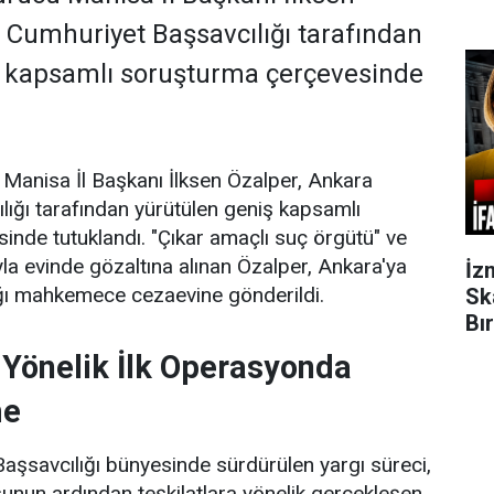
 Cumhuriyet Başsavcılığı tarafından
ş kapsamlı soruşturma çerçevesinde
u Manisa İl Başkanı İlksen Özalper, Ankara
ığı tarafından yürütülen geniş kapsamlı
nde tutuklandı. "Çıkar amaçlı suç örgütü" ve
yla evinde gözaltına alınan Özalper, Ankara'ya
İz
ığı mahkemece cezaevine gönderildi.
Sk
Bı
e Yönelik İlk Operasyonda
me
şsavcılığı bünyesinde sürdürülen yargı süreci,
uşunun ardından teşkilatlara yönelik gerçekleşen