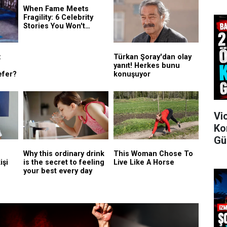
Vi
Ko
Gü