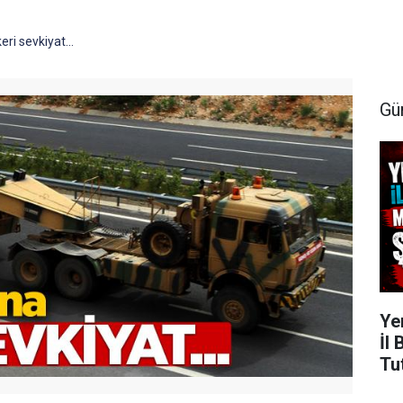
eri sevkiyat...
Gü
Ye
İl
Tu