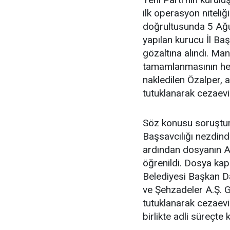
ilk operasyon niteliğ
doğrultusunda 5 Ağu
yapılan kurucu İl Baş
gözaltına alındı. Ma
tamamlanmasının he
nakledilen Özalper, 
tutuklanarak cezaevin
Söz konusu soruştu
Başsavcılığı nezdinde
ardından dosyanın An
öğrenildi. Dosya k
Belediyesi Başkan D
ve Şehzadeler A.Ş. 
tutuklanarak cezaevi
birlikte adli süreçte k