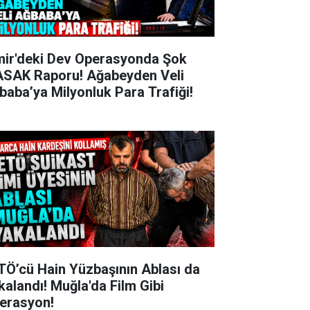
mir'deki Dev Operasyonda Şok
SAK Raporu! Ağabeyden Veli
baba’ya Milyonluk Para Trafiği!
TÖ’cü Hain Yüzbaşının Ablası da
kalandı! Muğla'da Film Gibi
erasyon!