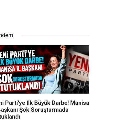
ndem
ni Parti'ye İlk Büyük Darbe! Manisa
 Başkanı Şok Soruşturmada
tuklandı