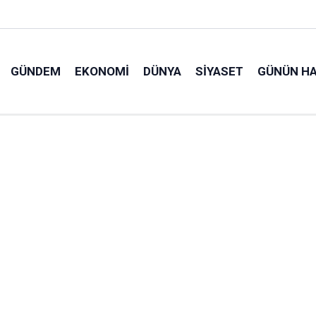
GÜNDEM
EKONOMI
DÜNYA
SIYASET
GÜNÜN HA