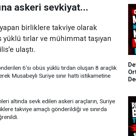
ına askeri sevkiyat...
yapan birliklere takviye olarak
 yüklü tırlar ve mühimmat taşıyan
lis'e ulaştı.
De
gönderilen 6'sı obüs yüklü tırdan oluşan 8 araçlık
Or
erek Musabeyli Suriye sınır hattı istikametine
De
eri altında sevk edilen askeri araçların, Suriye
liklere takviye amaçlı gönderildiği ve sınırda
renildi.