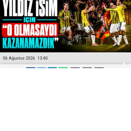
06 Ağustos 2026
13:40
Fenerbahçe taraftarından Mason
Greenwood'a tam not!
Fenerbahçe, UEFA Şampiyonlar Ligi 3. eleme turu ilk
maçında sahasında ağırladığı Sturm Graz'ı 2-0 mağlup