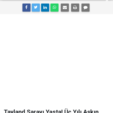
Tayland Sarayı Yasta! Üç Yılı Aşkın