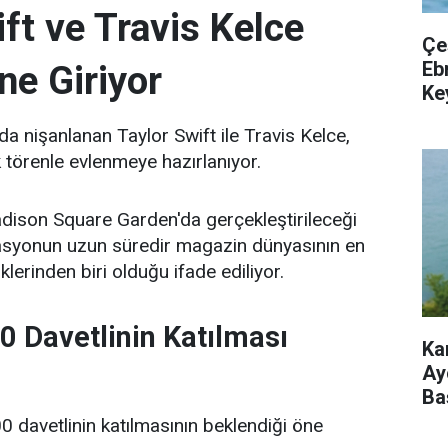
ft ve Travis Kelce
Çe
Eb
ne Giriyor
Key
nda nişanlanan Taylor Swift ile Travis Kelce,
törenle evlenmeye hazırlanıyor.
dison Square Garden'da gerçekleştirileceği
izasyonun uzun süredir magazin dünyasının en
klerinden biri olduğu ifade ediliyor.
0 Davetlinin Katılması
Ka
Ay
Ba
 davetlinin katılmasının beklendiği öne