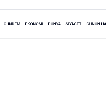
GÜNDEM
EKONOMI
DÜNYA
SIYASET
GÜNÜN HA