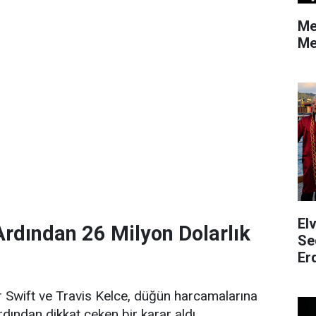
Me
Me
El
 Ardından 26 Milyon Dolarlık
Se
Er
r Swift ve Travis Kelce, düğün harcamalarına
ardından dikkat çeken bir karar aldı.