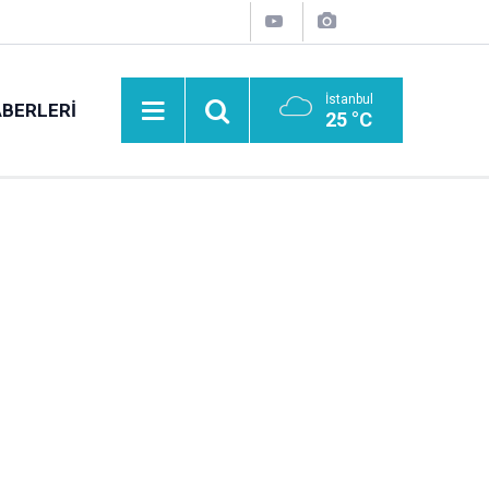
İstanbul
BERLERI
25 °C