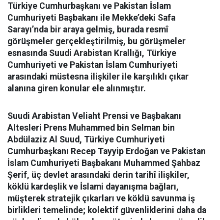
Türkiye Cumhurbaşkanı ve Pakistan İslam
Cumhuriyeti Başbakanı ile Mekke’deki Safa
Sarayı’nda bir araya gelmiş, burada resmî
görüşmeler gerçekleştirilmiş, bu görüşmeler
esnasında Suudi Arabistan Krallığı, Türkiye
Cumhuriyeti ve Pakistan İslam Cumhuriyeti
arasındaki müstesna ilişkiler ile karşılıklı çıkar
alanına giren konular ele alınmıştır.
Suudi Arabistan Veliaht Prensi ve Başbakanı
Altesleri Prens Muhammed bin Selman bin
Abdülaziz Al Suud, Türkiye Cumhuriyeti
Cumhurbaşkanı Recep Tayyip Erdoğan ve Pakistan
İslam Cumhuriyeti Başbakanı Muhammed Şahbaz
Şerif, üç devlet arasındaki derin tarihî ilişkiler,
köklü kardeşlik ve İslami dayanışma bağları,
müşterek stratejik çıkarları ve köklü savunma iş
birlikleri temelinde; kolektif güvenliklerini daha da