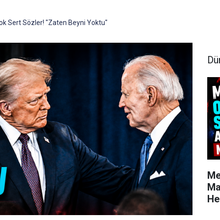
k Sert Sözler! "Zaten Beyni Yoktu"
Dü
Me
Ma
He