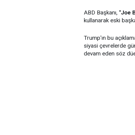
ABD Başkanı,
"Joe B
kullanarak eski başka
Trump'ın bu açıklam
siyasi çevrelerde gü
devam eden söz düell