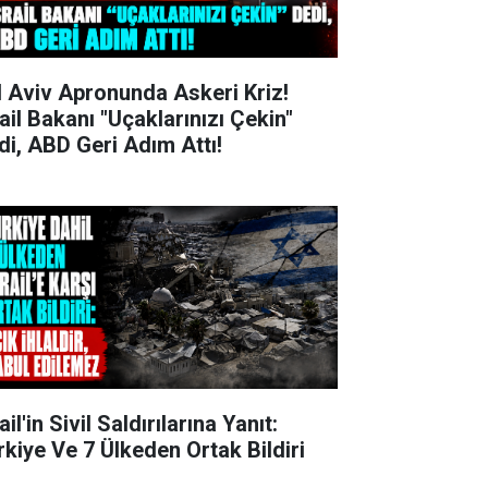
l Aviv Apronunda Askeri Kriz!
rail Bakanı "Uçaklarınızı Çekin"
di, ABD Geri Adım Attı!
ail'in Sivil Saldırılarına Yanıt:
rkiye Ve 7 Ülkeden Ortak Bildiri