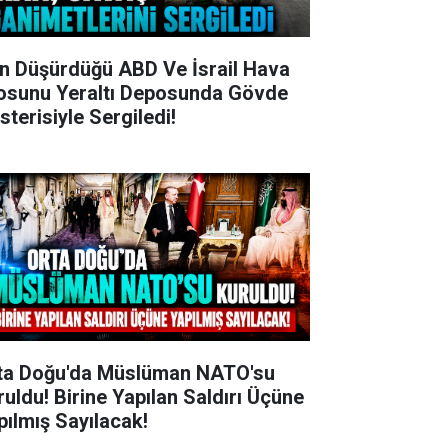
an Düşürdüğü ABD Ve İsrail Hava
losunu Yeraltı Deposunda Gövde
sterisiyle Sergiledi!
ta Doğu'da Müslüman NATO'su
ruldu! Birine Yapılan Saldırı Üçüne
pılmış Sayılacak!