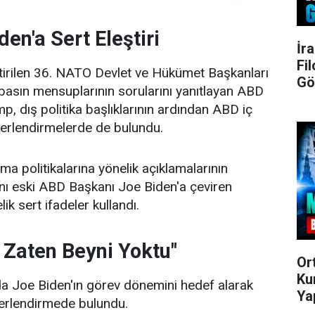
en'a Sert Eleştiri
İr
Fi
tirilen 36. NATO Devlet ve Hükümet Başkanları
Gö
basın mensuplarının sorularını yanıtlayan ABD
, dış politika başlıklarının ardından ABD iç
eğerlendirmelerde de bulundu.
a politikalarına yönelik açıklamalarının
ı eski ABD Başkanı Joe Biden'a çeviren
ik sert ifadeler kullandı.
n Zaten Beyni Yoktu"
Or
Ku
a Joe Biden'ın görev dönemini hedef alarak
Ya
ğerlendirmede bulundu.