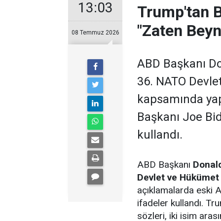
13:03
Trump'tan B
"Zaten Beyn
08 Temmuz 2026
ABD Başkanı Do
36. NATO Devlet
kapsamında yap
Başkanı Joe Bid
kullandı.
ABD Başkanı
Donal
Devlet ve Hükümet 
açıklamalarda eski
ifadeler kullandı. T
sözleri, iki isim ara