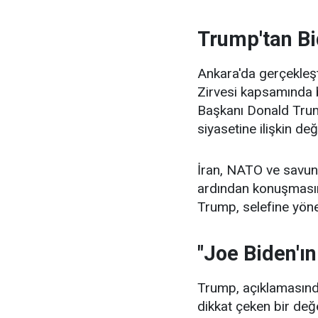
Trump'tan Bid
Ankara'da gerçekleş
Zirvesi kapsamında 
Başkanı Donald Trump
siyasetine ilişkin d
İran, NATO ve savunm
ardından konuşmasın
Trump, selefine yönel
"Joe Biden'ı
Trump, açıklamasınd
dikkat çeken bir de