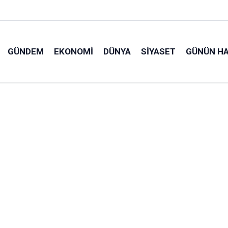
GÜNDEM
EKONOMI
DÜNYA
SIYASET
GÜNÜN HA