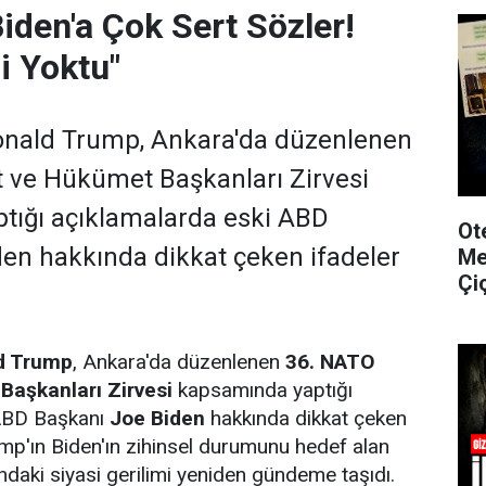
iden'a Çok Sert Sözler!
i Yoktu"
nald Trump, Ankara'da düzenlenen
 ve Hükümet Başkanları Zirvesi
tığı açıklamalarda eski ABD
Ot
en hakkında dikkat çeken ifadeler
Me
Çi
d Trump
, Ankara'da düzenlenen
36. NATO
Başkanları Zirvesi
kapsamında yaptığı
 ABD Başkanı
Joe Biden
hakkında dikkat çeken
rump'ın Biden'ın zihinsel durumunu hedef alan
sındaki siyasi gerilimi yeniden gündeme taşıdı.