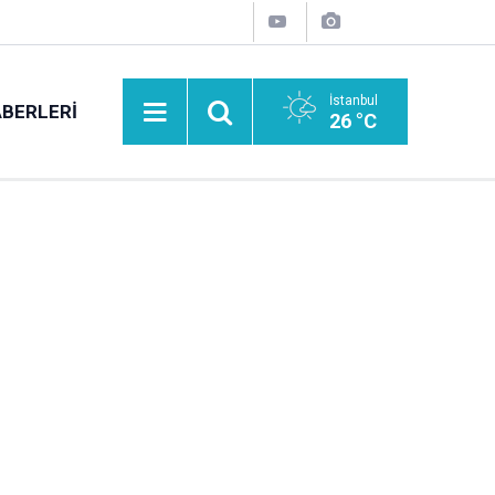
İstanbul
BERLERI
26 °C