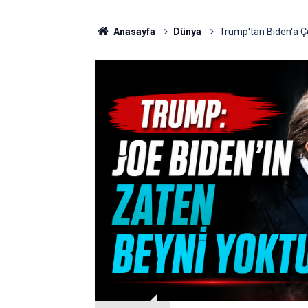
Anasayfa
Dünya
Trump'tan Biden'a Ço