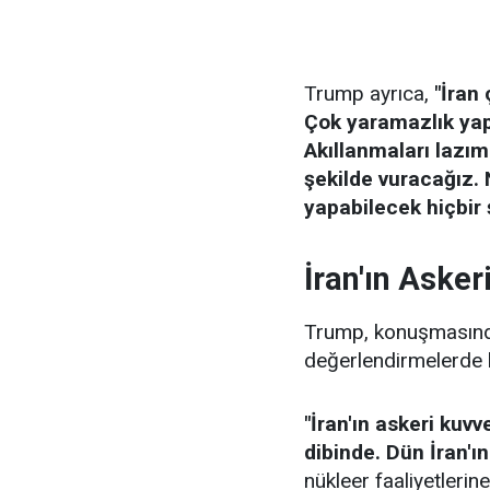
Trump ayrıca,
"İran
Çok yaramazlık yapı
Akıllanmaları lazım
şekilde vuracağız
yapabilecek hiçbir ş
İran'ın Asker
Trump, konuşmasında İ
değerlendirmelerde 
"İran'ın askeri kuv
dibinde. Dün İran'ın
nükleer faaliyetlerin