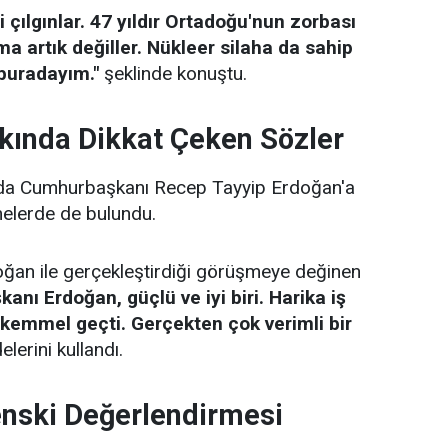
 çılgınlar. 47 yıldır Ortadoğu'nun zorbası
 artık değiller. Nükleer silaha da sahip
 buradayım."
şeklinde konuştu.
kında Dikkat Çeken Sözler
a Cumhurbaşkanı Recep Tayyip Erdoğan'a
melerde de bulundu.
an ile gerçekleştirdiği görüşmeye değinen
nı Erdoğan, güçlü ve iyi biri. Harika iş
ükemmel geçti. Gerçekten çok verimli bir
elerini kullandı.
enski Değerlendirmesi