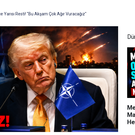
e Yarısı Resti! "Bu Akşam Çok Ağır Vuracağız"
Dü
Me
Ma
He