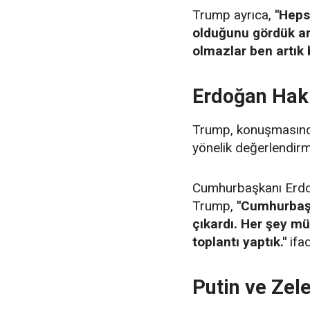
Trump ayrıca,
"Hepsi
olduğunu gördük ama
olmazlar ben artık
Erdoğan Hak
Trump, konuşmasınd
yönelik değerlendir
Cumhurbaşkanı Erdoğ
Trump,
"Cumhurbaşka
çıkardı. Her şey m
toplantı yaptık."
ifad
Putin ve Zel