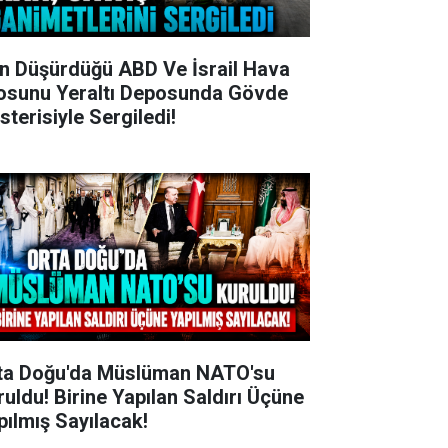
an Düşürdüğü ABD Ve İsrail Hava
losunu Yeraltı Deposunda Gövde
sterisiyle Sergiledi!
ta Doğu'da Müslüman NATO'su
ruldu! Birine Yapılan Saldırı Üçüne
pılmış Sayılacak!