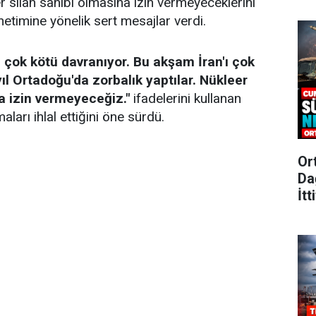
r silah sahibi olmasına izin vermeyeceklerini
netimine yönelik sert mesajlar verdi.
n çok kötü davranıyor. Bu akşam İran'ı çok
yıl Ortadoğu'da zorbalık yaptılar. Nükleer
a izin vermeyeceğiz."
ifadelerini kullanan
aları ihlal ettiğini öne sürdü.
Or
Da
İtt