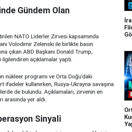
inde Gündem Olan
İr
Fi
Gö
tirilen NATO Liderler Zirvesi kapsamında
nı Volodimir Zelenski ile birlikte basın
sına çıkan ABD Başkanı Donald Trump,
ilgilendiren açıklamalar yaptı.
n'ın nükleer programı ve Orta Doğu'daki
ert ifadeler kullanırken, Rusya-Ukrayna savaşına
lerde de bulundu. Açıklamaları, zirvenin en
rı arasında yer aldı.
Or
Ku
perasyon Sinyali
Ya