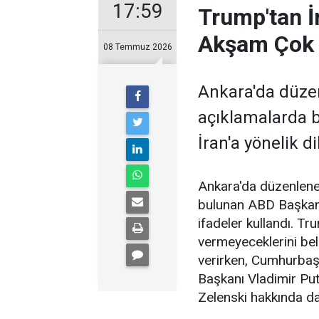
17:59
Trump'tan İr
Akşam Çok 
08 Temmuz 2026
Ankara'da düze
açıklamalarda 
İran'a yönelik d
Ankara'da düzenlen
bulunan ABD Başkanı
ifadeler kullandı. Tr
vermeyeceklerini beli
verirken, Cumhurbaş
Başkanı Vladimir Put
Zelenski hakkında d