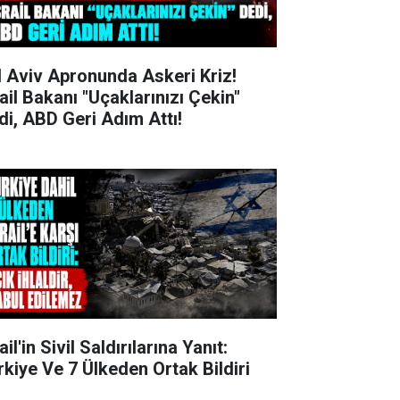
l Aviv Apronunda Askeri Kriz!
rail Bakanı "Uçaklarınızı Çekin"
di, ABD Geri Adım Attı!
ail'in Sivil Saldırılarına Yanıt:
rkiye Ve 7 Ülkeden Ortak Bildiri