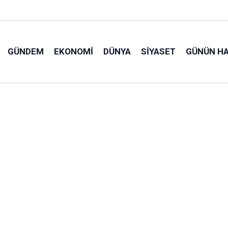
GÜNDEM
EKONOMI
DÜNYA
SIYASET
GÜNÜN HA