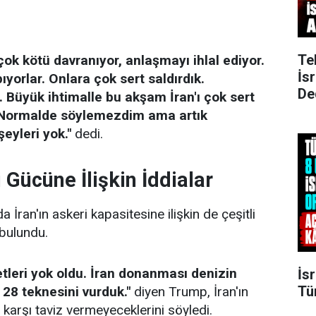
Te
 çok kötü davranıyor, anlaşmayı ihlal ediyor.
İs
yorlar. Onlara çok sert saldırdık.
De
. Büyük ihtimalle bu akşam İran'ı çok sert
. Normalde söylemezdim ama artık
eyleri yok."
dedi.
i Gücüne İlişkin İddialar
ran'ın askeri kapasitesine ilişkin de çeşitli
bulundu.
vetleri yok oldu. İran donanması denizin
İsr
Tü
 28 teknesini vurduk."
diyen Trump, İran'ın
e karşı taviz vermeyeceklerini söyledi.