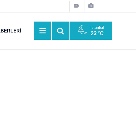
İstanbul
BERLERI
23 °C