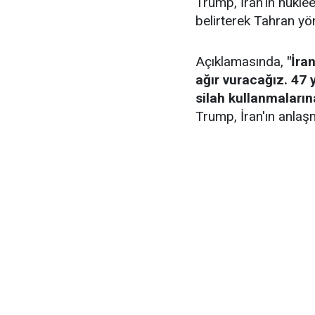
Trump, İran'ın nüklee
belirterek Tahran yö
Açıklamasında,
"İra
ağır vuracağız. 47 
silah kullanmaların
Trump, İran'ın anlaşm