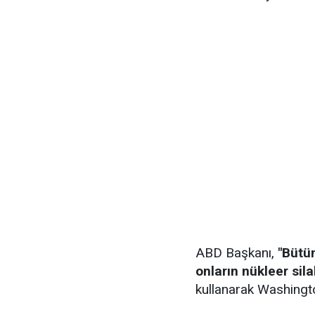
ABD Başkanı,
"Bütün
onların nükleer sil
kullanarak Washingto