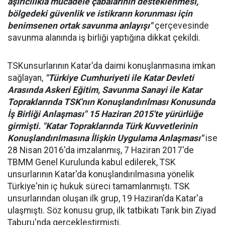
aşırıcılıkla mücadele çabalarının desteklenmesi,
bölgedeki güvenlik ve istikrarın korunması için
benimsenen ortak savunma anlayışı"
çerçevesinde
savunma alanında iş birliği yaptığına dikkat çekildi.
TSKunsurlarının Katar'da daimi konuşlanmasına imkan
sağlayan,
"Türkiye Cumhuriyeti ile Katar Devleti
Arasında Askeri Eğitim, Savunma Sanayi ile Katar
Topraklarında TSK'nın Konuşlandırılması Konusunda
İş Birliği Anlaşması" 15 Haziran 2015'te yürürlüğe
girmişti. "Katar Topraklarında Türk Kuvvetlerinin
Konuşlandırılmasına İlişkin Uygulama Anlaşması"
ise
28 Nisan 2016'da imzalanmış, 7 Haziran 2017'de
TBMM Genel Kurulunda kabul edilerek, TSK
unsurlarının Katar'da konuşlandırılmasına yönelik
Türkiye'nin iç hukuk süreci tamamlanmıştı. TSK
unsurlarından oluşan ilk grup, 19 Haziran'da Katar'a
ulaşmıştı. Söz konusu grup, ilk tatbikatı Tarık bin Ziyad
Taburu'nda gerçekleştirmişti.