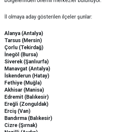
bölgelerinden önemli merkezler bulunuyor.
İl olmaya aday gösterilen ilçeler şunlar:
Alanya (Antalya)
Tarsus (Mersin)
Çorlu (Tekirdağ)
İnegöl (Bursa)
Siverek (Şanlıurfa)
Manavgat (Antalya)
İskenderun (Hatay)
Fethiye (Muğla)
Akhisar (Manisa)
Edremit (Balıkesir)
Ereğli (Zonguldak)
Erciş (Van)
Bandırma (Balıkesir)
Cizre (Şırnak)