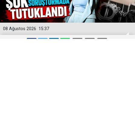
08 Ağustos 2026
15:37
Yeni Parti'ye İlk Büyük Darbe! Manisa
İl Başkanı Şok Soruşturmada
Tutuklandı
Yeni Parti'nin kurucu Manisa İl Başkanı İlksen Özalper,
Ankara Cumhuriyet Başsavcılığı tarafından yürütülen
geniş kapsamlı soruşturma çerçevesinde tutuklandı.
Yeni Parti'nin kurucu Manisa İl Başkanı İlksen Özalper,