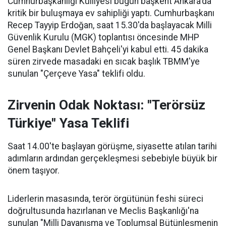
Cumhurbaşkanlığı Külliyesi bugün başkent Ankara'da
kritik bir buluşmaya ev sahipliği yaptı. Cumhurbaşkanı
Recep Tayyip Erdoğan, saat 15.30'da başlayacak Milli
Güvenlik Kurulu (MGK) toplantısı öncesinde MHP
Genel Başkanı Devlet Bahçeli'yi kabul etti. 45 dakika
süren zirvede masadaki en sıcak başlık TBMM'ye
sunulan "Çerçeve Yasa" teklifi oldu.
Zirvenin Odak Noktası: "Terörsüz
Türkiye" Yasa Teklifi
Saat 14.00'te başlayan görüşme, siyasette atılan tarihi
adımların ardından gerçekleşmesi sebebiyle büyük bir
önem taşıyor.
Liderlerin masasında, terör örgütünün feshi süreci
doğrultusunda hazırlanan ve Meclis Başkanlığı'na
sunulan "Milli Dayanışma ve Toplumsal Bütünleşmenin