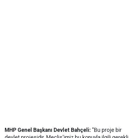
MHP Genel Başkanı Devlet Bahçeli:
"Bu proje bir
devlet projesidir. Meclis'imiz bu konuyla ilgili gerekli