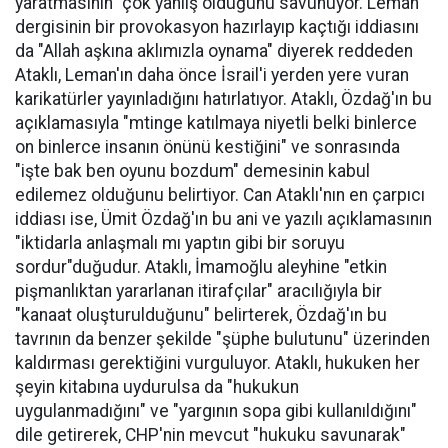
yaratmasının" çok yanlış olduğunu savunuyor. Leman
dergisinin bir provokasyon hazırlayıp kaçtığı iddiasını
da "Allah aşkına aklımızla oynama" diyerek reddeden
Ataklı, Leman'ın daha önce İsrail'i yerden yere vuran
karikatürler yayınladığını hatırlatıyor. Ataklı, Özdağ'ın bu
açıklamasıyla "mtinge katılmaya niyetli belki binlerce
on binlerce insanın önünü kestiğini" ve sonrasında
"işte bak ben oyunu bozdum" demesinin kabul
edilemez olduğunu belirtiyor. Can Ataklı'nın en çarpıcı
iddiası ise, Ümit Özdağ'ın bu ani ve yazılı açıklamasının
"iktidarla anlaşmalı mı yaptın gibi bir soruyu
sordur"duğudur. Ataklı, İmamoğlu aleyhine "etkin
pişmanlıktan yararlanan itirafçılar" aracılığıyla bir
"kanaat oluşturulduğunu" belirterek, Özdağ'ın bu
tavrının da benzer şekilde "şüphe bulutunu" üzerinden
kaldırması gerektiğini vurguluyor. Ataklı, hukuken her
şeyin kitabına uydurulsa da "hukukun
uygulanmadığını" ve "yargının sopa gibi kullanıldığını"
dile getirerek, CHP'nin mevcut "hukuku savunarak"