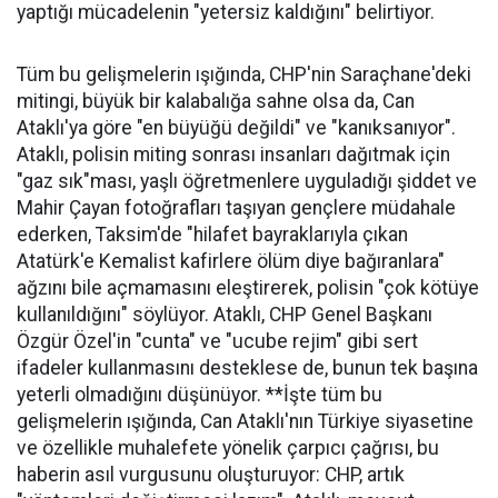
yaptığı mücadelenin "yetersiz kaldığını" belirtiyor.
Tüm bu gelişmelerin ışığında, CHP'nin Saraçhane'deki
mitingi, büyük bir kalabalığa sahne olsa da, Can
Ataklı'ya göre "en büyüğü değildi" ve "kanıksanıyor".
Ataklı, polisin miting sonrası insanları dağıtmak için
"gaz sık"ması, yaşlı öğretmenlere uyguladığı şiddet ve
Mahir Çayan fotoğrafları taşıyan gençlere müdahale
ederken, Taksim'de "hilafet bayraklarıyla çıkan
Atatürk'e Kemalist kafirlere ölüm diye bağıranlara"
ağzını bile açmamasını eleştirerek, polisin "çok kötüye
kullanıldığını" söylüyor. Ataklı, CHP Genel Başkanı
Özgür Özel'in "cunta" ve "ucube rejim" gibi sert
ifadeler kullanmasını desteklese de, bunun tek başına
yeterli olmadığını düşünüyor. **İşte tüm bu
gelişmelerin ışığında, Can Ataklı'nın Türkiye siyasetine
ve özellikle muhalefete yönelik çarpıcı çağrısı, bu
haberin asıl vurgusunu oluşturuyor: CHP, artık