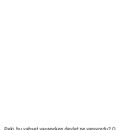
Peki, bu vahşet yaşanırken devlet ne yapıyordu? O