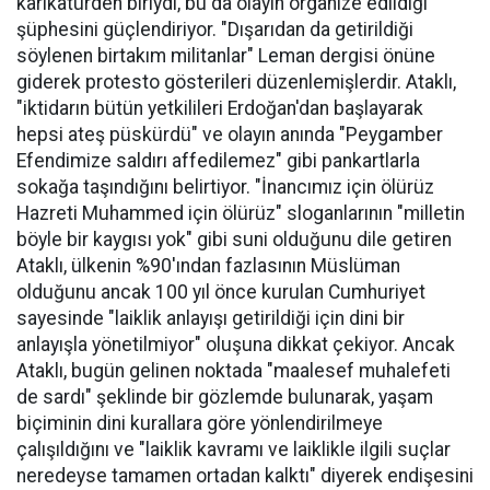
karikatürden biriydi, bu da olayın organize edildiği
şüphesini güçlendiriyor. "Dışarıdan da getirildiği
söylenen birtakım militanlar" Leman dergisi önüne
giderek protesto gösterileri düzenlemişlerdir. Ataklı,
"iktidarın bütün yetkilileri Erdoğan'dan başlayarak
hepsi ateş püskürdü" ve olayın anında "Peygamber
Efendimize saldırı affedilemez" gibi pankartlarla
sokağa taşındığını belirtiyor. "İnancımız için ölürüz
Hazreti Muhammed için ölürüz" sloganlarının "milletin
böyle bir kaygısı yok" gibi suni olduğunu dile getiren
Ataklı, ülkenin %90'ından fazlasının Müslüman
olduğunu ancak 100 yıl önce kurulan Cumhuriyet
sayesinde "laiklik anlayışı getirildiği için dini bir
anlayışla yönetilmiyor" oluşuna dikkat çekiyor. Ancak
Ataklı, bugün gelinen noktada "maalesef muhalefeti
de sardı" şeklinde bir gözlemde bulunarak, yaşam
biçiminin dini kurallara göre yönlendirilmeye
çalışıldığını ve "laiklik kavramı ve laiklikle ilgili suçlar
neredeyse tamamen ortadan kalktı" diyerek endişesini