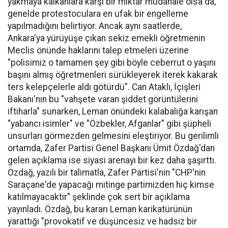
yakmaya kalkanlara karşı bir miktar müdahale olsa da,
genelde protestoculara en ufak bir engelleme
yapılmadığını belirtiyor. Ancak aynı saatlerde,
Ankara'ya yürüyüşe çıkan sekiz emekli öğretmenin
Meclis önünde haklarını talep etmeleri üzerine
"polisimiz o tamamen şey gibi böyle ceberrut o yaşını
başını almış öğretmenleri sürükleyerek iterek kakarak
ters kelepçelerle aldı götürdü". Can Ataklı, İçişleri
Bakanı'nın bu "vahşete varan şiddet görüntülerini
iftiharla" sunarken, Leman önündeki kalabalığa karışan
"yabancı isimler" ve "Özbekler, Afganlar" gibi şüpheli
unsurları görmezden gelmesini eleştiriyor. Bu gerilimli
ortamda, Zafer Partisi Genel Başkanı Ümit Özdağ'dan
gelen açıklama ise siyasi arenayı bir kez daha şaşırttı.
Özdağ, yazılı bir talimatla, Zafer Partisi'nin "CHP'nin
Saraçane'de yapacağı mitinge partimizden hiç kimse
katılmayacaktır" şeklinde çok sert bir açıklama
yayınladı. Özdağ, bu kararı Leman karikatürünün
yarattığı "provokatif ve düşüncesiz ve hadsiz bir