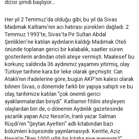
dizisi şimdi başlıyor...
Her yıl 2 Temmuz'da olduğu gibi, bu yıl da Sivas
Madımak Katliamı'nın acı hatırası yürekleri dağladı. 2
Temmuz 1993'te, Sivas'ta Pir Sultan Abdal
Şenlikleri'ne katılan aydınların kaldığı Madımak Oteli
önünde toplanan gerici bir kalabalık, saatler süren
gösterilerin ardından oteli ateşe vermişti. Maalesef bu
korkunç saldırıda 36 aydınımız yaşamını yitirmiş, olay
Türkiye tarihine kara bir leke olarak geçmiştir. Can
Ataklı'nın ifadelerine göre, bugün AKP'nin kalesi olarak
bilinen Sivas, o dönemde farklı bir yapıya sahipti ve bu
olay, tarihimize katılan "çok önemli gerici
ayaklanmalardan biriydi". Katliamın fitilini ateşleyen
olaylardan biri de, o dönemin Aydınlık gazetesinde
yazarlık yapan Aziz Nesin'in, İranlı yazar Salman
Rüşdi'nin "Şeytan Ayetleri" adlı kitabından bazı
bölümleri köşesinde yayınlamasıydı. Kentte, Aziz
Nesin'in "Ben 1000 yıllık bir kitaba niye inanayım?"