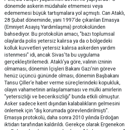
dönemde askerin müdahale etmemesi veya
edememesi büyük tartışmalara yol açmıştı. Can Ataklı,
28 Şubat döneminde, yani 1997'de çıkarılan Emasya
(Emniyet Asayiş Yardımlaşma) protokolünden
bahsediyor. Bu protokolün amacı, "bazı toplumsal
olaylarda polis yetersiz kalırsa ya da o bölgedeki
kolluk kuvvetleri yetersiz kalırsa askerden yardım
istenmesi" idi, ancak Sivas'ta bu uygulama
gerçekleştirilemedi. Ataklı'ya göre, valinin izninin
olmaması, dönemin İçişleri Bakanı Gazi'nin göreve
henüz üçüncü gününde olması, dönemin Başbakanı
Tansu Çiller'e haber verme süreçlerindeki kopukluk,
olayın vahametinin anlaşılamaması ve mülki amirlerin
"yetersizliği ve beceriksizliği" bunda etkili olmuştur.
Asker sadece kent dışından kalabalıkların gelmesini
önlemek için "dış korumada görevlendirilmişti".
Emasya protokolü, daha sonra 2010 yılında Erdoğan
iktidarı tarafından kaldırıldı. Gerekçe olarak Ergenekon