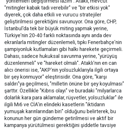
"yöntemleri değiştirmesi lazım". Ataklı, mevcut
"mitingler kabak tadı verebilir" ve "bir etkisi yok"
diyerek, çok daha etkili ve vurucu stratejiler
geliştirilmesi gerektiğini savunuyor. Ona göre, CHP,
İstanbul'da tek bir büyük miting yapmak yerine,
Türkiye'nin 20-40 farklı noktasında aynı anda dev
ekranlarla mitingler düzenlemeli, tıpkı Fenerbahçe'nin
şampiyonluk kutlamaları gibi halkı harekete geçirmeli.
Dahası, sadece hukuksal savunma yerine, "yürüyüş
düzenlenmeli" ve "hareket olmalı". Ataklı'nın en can
alıcı önerisi ise, "AKP'nin yolsuzluklarıyla ilgili ortaya
bir şey konmuyor" eleştirisidir. Ona göre, "karşı
saldırı"ya geçilmesi, "milletin önüne bir şey koyulması"
şarttır. Özellikle "Kıbrıs olayı" ve buradaki "milyarlarca
dolarlık kara para aklamalar, rüşvetler, yolsuzluklar" ile
ilgili Mı6 ve CİA'in elindeki kasetlerin "iktidarın
yumuşak karınlarından biri" olduğunu belirterek, bu
konunun her gün gündeme getirilmesi ve aktif bir
kampanya yürütülmesi gerektiğini şiddetle tavsiye