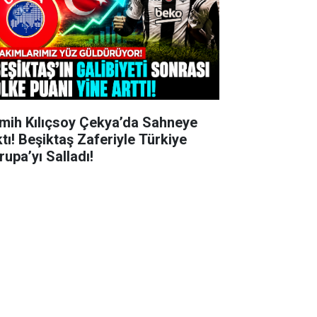
mih Kılıçsoy Çekya’da Sahneye
ktı! Beşiktaş Zaferiyle Türkiye
rupa’yı Salladı!