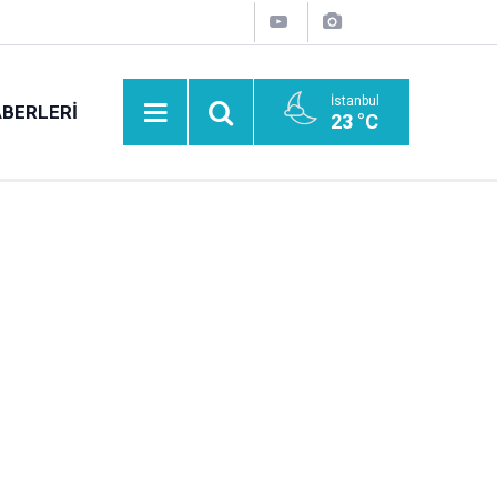
İstanbul
BERLERI
23 °C