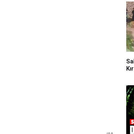
Sa
Kı