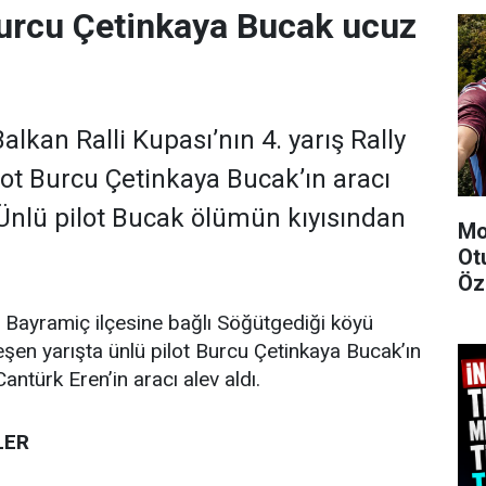
urcu Çetinkaya Bucak ucuz
lkan Ralli Kupası’nın 4. yarış Rally
lot Burcu Çetinkaya Bucak’ın aracı
 Ünlü pilot Bucak ölümün kıyısından
Mo
Ot
Öze
 Bayramiç ilçesine bağlı Söğütgediği köyü
eşen yarışta ünlü pilot Burcu Çetinkaya Bucak’ın
Cantürk Eren’in aracı alev aldı.
LER