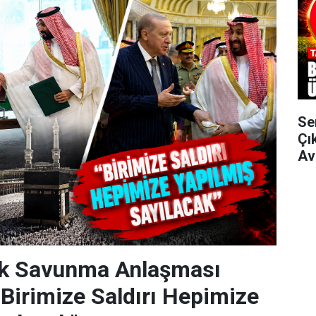
Se
Çı
Av
k Savunma Anlaşması
"Birimize Saldırı Hepimize