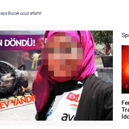
aya Bucak ucuz atlattı!
Sp
Fe
Tr
İd