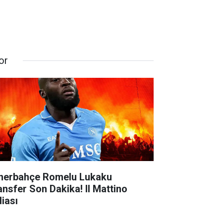
or
nerbahçe Romelu Lukaku
ansfer Son Dakika! Il Mattino
diası