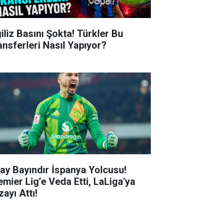
giliz Basını Şokta! Türkler Bu
ansferleri Nasıl Yapıyor?
tay Bayındır İspanya Yolcusu!
emier Lig’e Veda Etti, LaLiga'ya
ayı Attı!