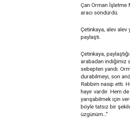
Çan Orman İşletme M
aracı söndürdü.
Çetinkaya, alev alev
paylaştı.
Çetinkaya, paylaştığı
arabadan indiğimiz a
sebepten yandı. Orm
durabilmeyi, son an
Rabbim nasip etti. H
hayır vardır. Hem d
yarışabilmek için ve
böyle tatsız bir şeki
üzgünüm…”