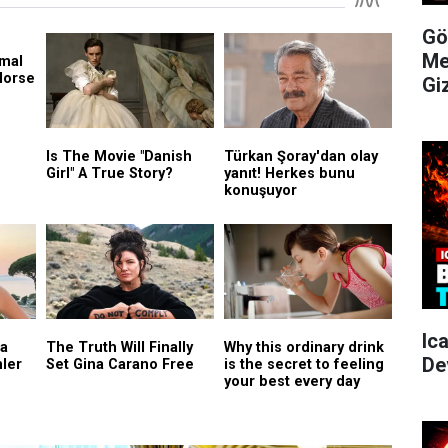
Gö
Me
Gi
Ic
De