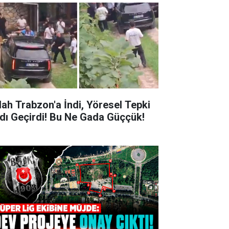
lah Trabzon'a İndi, Yöresel Tepki
rdı Geçirdi! Bu Ne Gada Güççük!