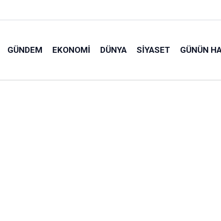
GÜNDEM
EKONOMI
DÜNYA
SIYASET
GÜNÜN HA