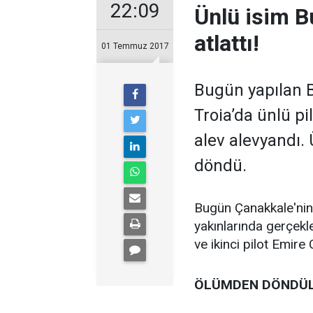
22:09
Ünlü isim B
atlattı!
01 Temmuz 2017
Bugün yapılan Ba
Troia’da ünlü pi
alev alevyandı.
döndü.
Bugün Çanakkale'nin
yakınlarında gerçekl
ve ikinci pilot Emire 
ÖLÜMDEN DÖNDÜ