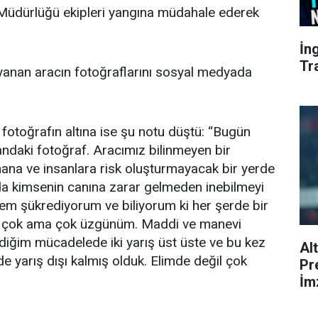
üdürlüğü ekipleri yangına müdahale ederek
İn
Tr
 yanan aracın fotoğraflarını sosyal medyada
 fotoğrafın altına ise şu notu düştü: “Bugün
ndaki fotoğraf. Aracımız bilinmeyen bir
ana ve insanlara risk oluşturmayacak bir yerde
da kimsenin canına zarar gelmeden inebilmeyi
em şükrediyorum ve biliyorum ki her şerde bir
e çok ama çok üzgünüm. Maddi ve manevi
rdiğim mücadelede iki yarış üst üste ve bu kez
Al
lde yarış dışı kalmış olduk. Elimde değil çok
Pr
İmz