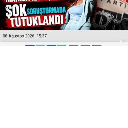
08 Ağustos 2026
15:37
Yeni Parti'ye İlk Büyük Darbe! Manisa
İl Başkanı Şok Soruşturmada
Tutuklandı
Yeni Parti'nin kurucu Manisa İl Başkanı İlksen Özalper,
Ankara Cumhuriyet Başsavcılığı tarafından yürütülen
geniş kapsamlı soruşturma çerçevesinde tutuklandı.