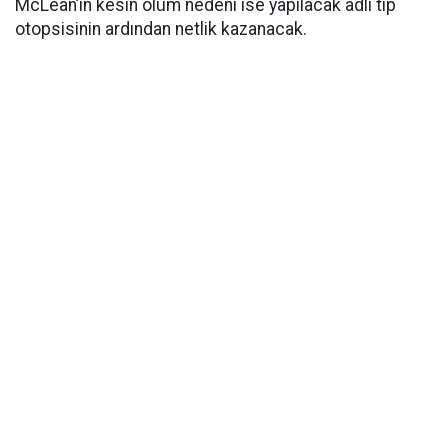
McLean’in kesin ölüm nedeni ise yapılacak adli tıp
otopsisinin ardından netlik kazanacak.