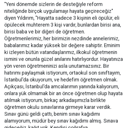
"Yeni dönemde sizlerin de desteğiyle reform
niteliğinde birçok uygulamayı hayata geçireceğiz"
diyen Yıldırım, "Hayatta sadece 3 kişinin eli öpülür, eli
öpülecek muhterem 3 kişi vardır, bunlardan birisi ana,
birisi baba ve bir diğeri de öğretmen.
Öğretmenlerimiz, her birimizin nezdinde annelerimiz,
babalarımız kadar yüksek bir değere sahiptir. Eminim
ki izleyen bütün vatandaşlarımız, ilkokul öğretmenin
ismini ve onunla güzel anılarını hatırlıyordur. Hayatınıza
yön veren öğretmeninizi asla unutamazsınız. Bir
hatırımı paylaşmak istiyorum, ortaokul son sınıftayım,
İstanbul'da okuyorum, ve hedefim öğretmen olmak.
Açıkçası, İstanbul'da amcalarımın yanında kalıyorum,
onlara yük olmamak bir an önce öğretmen olup hayata
atılmak istiyorum, birkaç arkadaşımızla birlikte
öğretmen okulu sınavlarına girmeye karar verdik.
Sınav günü geldi çattı, benim sınav kağıdımı
alamıyorum, müdür bey sınav kağıdımı almış. Sınava
gideceğiz, kağıt yok. Kendisi coğrafya