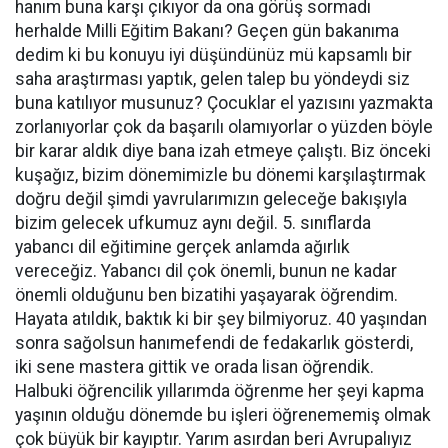
hanım buna karşı çıkıyor da ona görüş sormadı
herhalde Milli Eğitim Bakanı? Geçen gün bakanıma
dedim ki bu konuyu iyi düşündünüz mü kapsamlı bir
saha araştırması yaptık, gelen talep bu yöndeydi siz
buna katılıyor musunuz? Çocuklar el yazısını yazmakta
zorlanıyorlar çok da başarılı olamıyorlar o yüzden böyle
bir karar aldık diye bana izah etmeye çalıştı. Biz önceki
kuşağız, bizim dönemimizle bu dönemi karşılaştırmak
doğru değil şimdi yavrularımızın geleceğe bakışıyla
bizim gelecek ufkumuz aynı değil. 5. sınıflarda
yabancı dil eğitimine gerçek anlamda ağırlık
vereceğiz. Yabancı dil çok önemli, bunun ne kadar
önemli olduğunu ben bizatihi yaşayarak öğrendim.
Hayata atıldık, baktık ki bir şey bilmiyoruz. 40 yaşından
sonra sağolsun hanımefendi de fedakarlık gösterdi,
iki sene mastera gittik ve orada lisan öğrendik.
Halbuki öğrencilik yıllarımda öğrenme her şeyi kapma
yaşının olduğu dönemde bu işleri öğrenememiş olmak
çok büyük bir kayıptır. Yarım asırdan beri Avrupalıyız