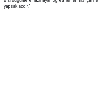
Bizi bugünlere hazırlayan öğretmenlerimiz için ne
yapsak azdır."