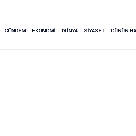
GÜNDEM
EKONOMI
DÜNYA
SIYASET
GÜNÜN HA