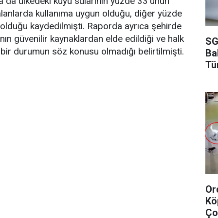
a da ülkedeki kuyu sularının yüzde 33'ünün
lanlarda kullanıma uygun olduğu, diğer yüzde
z olduğu kaydedilmişti. Raporda ayrıca şehirde
ının güvenilir kaynaklardan elde edildiği ve halk
SG
 bir durumun söz konusu olmadığı belirtilmişti.
Ba
Tü
Or
Kö
Ço