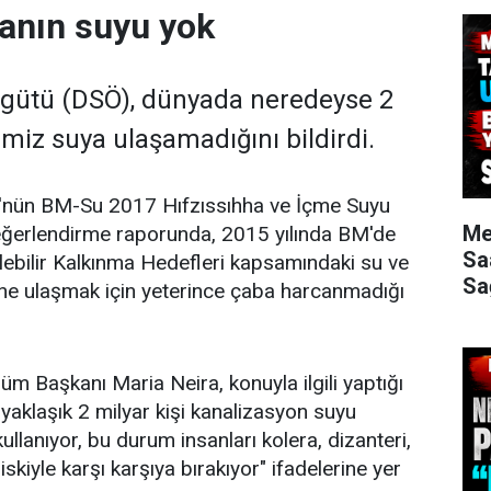
sanın suyu yok
rgütü (DSÖ), dünyada neredeyse 2
emiz suya ulaşamadığını bildirdi.
'nün BM-Su 2017 Hıfzıssıhha ve İçme Suyu
Me
eğerlendirme raporunda, 2015 yılında BM'de
Sa
lebilir Kalkınma Hedefleri kapsamındaki su ve
Sa
ine ulaşmak için yeterince çaba harcanmadığı
üm Başkanı Maria Neira, konuyla ilgili yaptığı
yaklaşık 2 milyar kişi kanalizasyon suyu
llanıyor, bu durum insanları kolera, dizanteri,
iskiyle karşı karşıya bırakıyor" ifadelerine yer