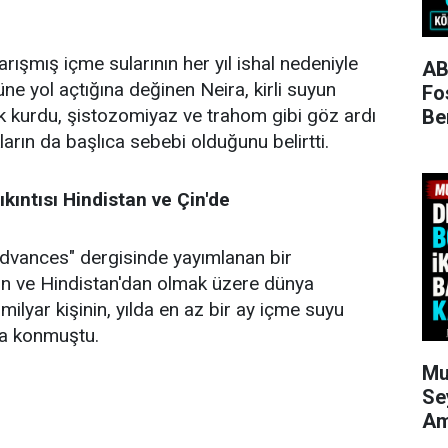
rışmış içme sularının her yıl ishal nedeniyle
AB
ne yol açtığına değinen Neira, kirli suyun
Fo
ak kurdu, şistozomiyaz ve trahom gibi göz ardı
Be
kların da başlıca sebebi olduğunu belirtti.
kıntısı Hindistan ve Çin'de
Advances" dergisinde yayımlanan bir
in ve Hindistan'dan olmak üzere dünya
milyar kişinin, yılda en az bir ay içme suyu
aya konmuştu.
Mu
Se
Am