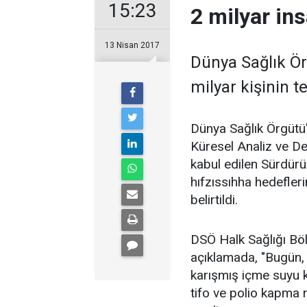
15:23
2 milyar in
13 Nisan 2017
Dünya Sağlık Ö
milyar kişinin t
Dünya Sağlık Örgütü
Küresel Analiz ve D
kabul edilen Sürdürü
hıfzıssıhha hedefler
belirtildi.
DSÖ Halk Sağlığı Böl
açıklamada, "Bugün, 
karışmış içme suyu ku
tifo ve polio kapma r