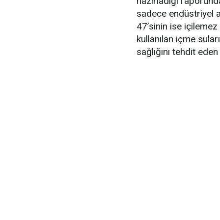
hazırladığı raporund
sadece endüstriyel a
47’sinin ise içileme
kullanılan içme sular
sağlığını tehdit eden