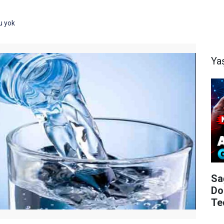
u yok
Ya
Sa
Do
Te