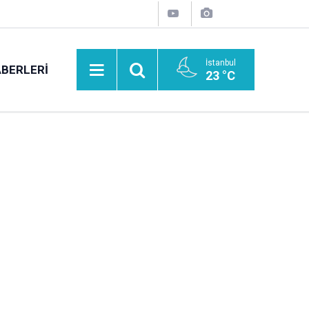
İstanbul
BERLERI
23 °C