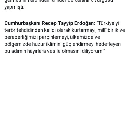
gelmesinin ardından iki lider de kararlılık vurgusu
yapmıştı:
Cumhurbaşkanı Recep Tayyip Erdoğan:
"Türkiye'yi
terör tehdidinden kalıcı olarak kurtarmayı, millî birlik ve
beraberliğimizi perçinlemeyi, ülkemizde ve
bölgemizde huzur iklimini güçlendirmeyi hedefleyen
bu adımın hayırlara vesile olmasını diliyorum."