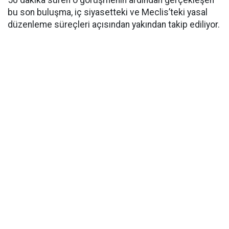
50 dakika süren o görüşmenin ardından gerçekleşen
bu son buluşma, iç siyasetteki ve Meclis’teki yasal
düzenleme süreçleri açısından yakından takip ediliyor.