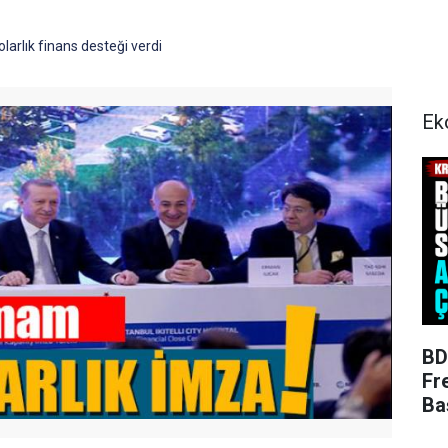
olarlık finans desteği verdi
Ek
BD
Fr
Ba