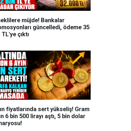
eklilere müjde! Bankalar
omosyonları güncelledi, ödeme 35
 TL'ye çıktı
tın fiyatlarında sert yükseliş! Gram
ın 6 bin 500 lirayı aştı, 5 bin dolar
naryosu!