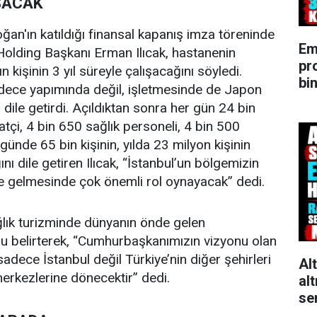
IŞACAK
n'ın katıldığı finansal kapanış imza töreninde
Em
lding Başkanı Erman Ilıcak, hastanenin
pr
n kişinin 3 yıl süreyle çalışacağını söyledi.
bin
adece yapımında değil, işletmesinde de Japon
ı dile getirdi. Açıldıktan sonra her gün 24 bin
katçi, 4 bin 650 sağlık personeli, 4 bin 500
günde 65 bin kişinin, yılda 23 milyon kişinin
nı dile getiren Ilıcak, “İstanbul’un bölgemizin
ne gelmesinde çok önemli rol oynayacak” dedi.
ağlık turizminde dünyanın önde gelen
u belirterek, “Cumhurbaşkanımızın vizyonu olan
 sadece İstanbul değil Türkiye’nin diğer şehirleri
Al
erkezlerine dönecektir” dedi.
alt
se