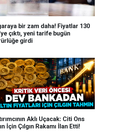
garaya bir zam daha! Fiyatlar 130
ye çıktı, yeni tarife bugün
rürlüğe girdi
tırımcının Aklı Uçacak: Citi Ons
ın İçin Çılgın Rakamı İlan Etti!