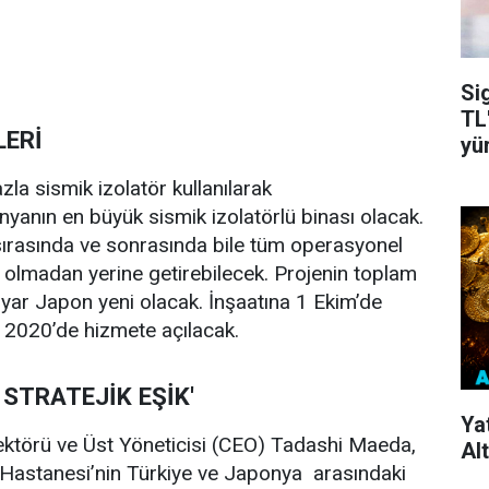
Si
TL'
ERİ
yü
la sismik izolatör kullanılarak
anın en büyük sismik izolatörlü binası olacak.
rasında ve sonrasında bile tüm operasyonel
a olmadan yerine getirebilecek. Projenin toplam
ilyar Japon yeni olacak. İnşaatına 1 Ekim’de
 2020’de hizmete açılacak.
 STRATEJİK EŞİK'
Ya
ektörü ve Üst Yöneticisi (CEO) Tadashi Maeda,
Alt
ir Hastanesi’nin Türkiye ve Japonya arasındaki