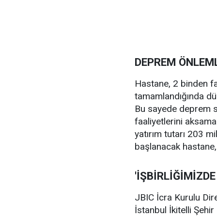
DEPREM ÖNLEML
Hastane, 2 binden faz
tamamlandığında düny
Bu sayede deprem sı
faaliyetlerini aksam
yatırım tutarı 203 m
başlanacak hastane,
'İŞBİRLİĞİMİZDE
JBIC İcra Kurulu Dir
İstanbul İkitelli Şeh