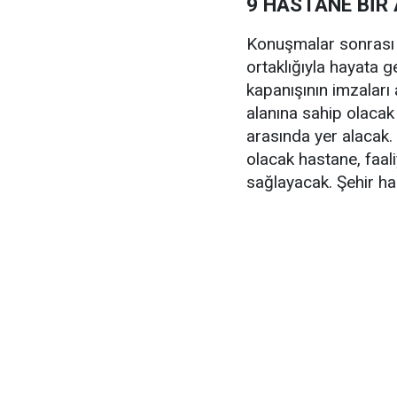
9 HASTANE BİR
Konuşmalar sonrası R
ortaklığıyla hayata ge
kapanışının imzaları 
alanına sahip olaca
arasında yer alacak
olacak hastane, faal
sağlayacak. Şehir ha