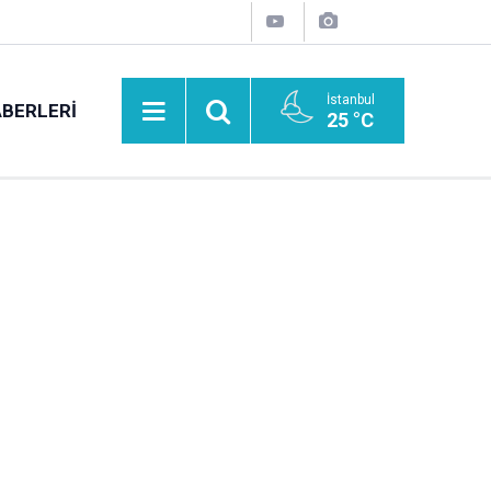
İstanbul
BERLERI
25 °C