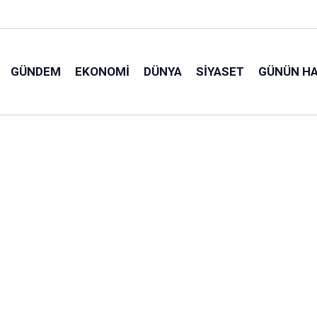
GÜNDEM
EKONOMI
DÜNYA
SIYASET
GÜNÜN HA