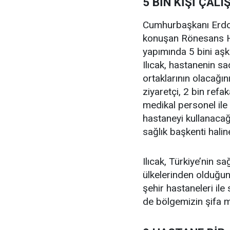
5 BİN KİŞİ ÇAL
Cumhurbaşkanı Erdoğa
konuşan Rönesans Ho
yapımında 5 bini aşkı
Ilıcak, hastanenin s
ortaklarının olacağın
ziyaretçi, 2 bin refa
medikal personel ile 
hastaneyi kullanacağı
sağlık başkenti hali
Ilıcak, Türkiye’nin s
ülkelerinden olduğun
şehir hastaneleri ile
de bölgemizin şifa m