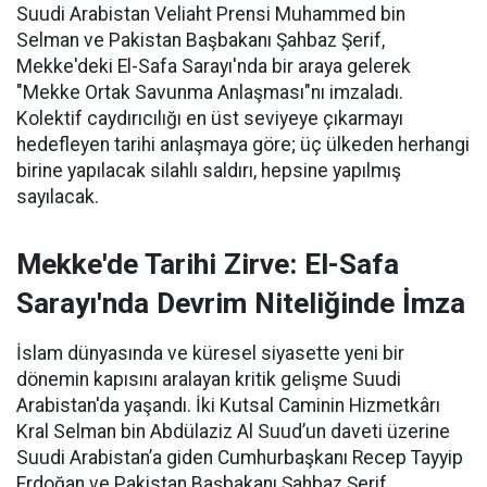
Suudi Arabistan Veliaht Prensi Muhammed bin
Selman ve Pakistan Başbakanı Şahbaz Şerif,
Mekke'deki El-Safa Sarayı'nda bir araya gelerek
"Mekke Ortak Savunma Anlaşması"nı imzaladı.
Kolektif caydırıcılığı en üst seviyeye çıkarmayı
hedefleyen tarihi anlaşmaya göre; üç ülkeden herhangi
birine yapılacak silahlı saldırı, hepsine yapılmış
sayılacak.
Mekke'de Tarihi Zirve: El-Safa
Sarayı'nda Devrim Niteliğinde İmza
İslam dünyasında ve küresel siyasette yeni bir
dönemin kapısını aralayan kritik gelişme Suudi
Arabistan'da yaşandı. İki Kutsal Caminin Hizmetkârı
Kral Selman bin Abdülaziz Al Suud’un daveti üzerine
Suudi Arabistan’a giden Cumhurbaşkanı Recep Tayyip
Erdoğan ve Pakistan Başbakanı Şahbaz Şerif,