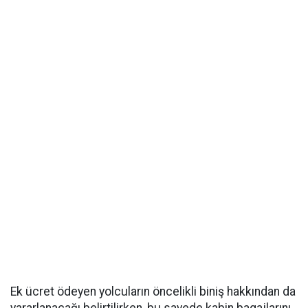
Ek ücret ödeyen yolcuların öncelikli biniş hakkından da
yararlanacağı belirtilirken, bu sayede kabin bagajlarını