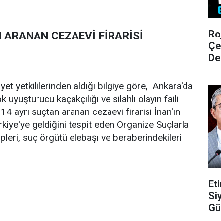
Ro
 ARANAN CEZAEVİ FİRARİSİ
Çe
De
et yetkililerinden aldığı bilgiye göre, Ankara'da
k uyuşturucu kaçakçılığı ve silahlı olayın faili
 14 ayrı suçtan aranan cezaevi firarisi İnan'ın
rkiye'ye geldiğini tespit eden Organize Suçlarla
leri, suç örgütü elebaşı ve beraberindekileri
Et
Si
Gü