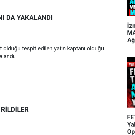
NI DA YAKALANDI
İz
MA
Ağ
t olduğu tespit edilen yatın kaptanı olduğu
alandı.
RİLDİLER
FE
Ya
Op