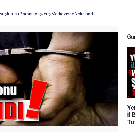
 Uyuşturucu Baronu Alışveriş Merkezinde Yakalandı
Gü
Ye
İl
Tu