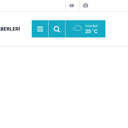
İstanbul
BERLERI
25 °C