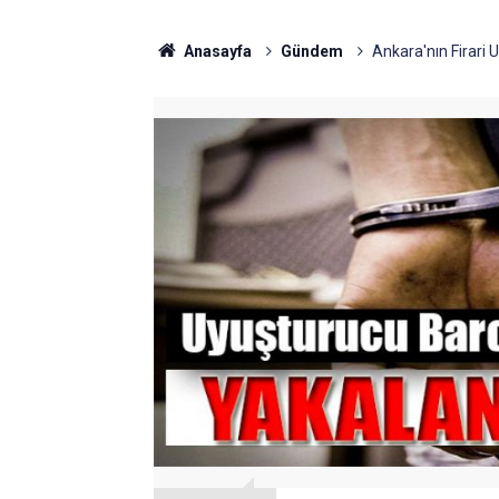
Anasayfa
Gündem
Ankara'nın Firari