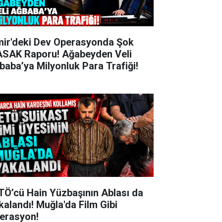
mir'deki Dev Operasyonda Şok
SAK Raporu! Ağabeyden Veli
baba’ya Milyonluk Para Trafiği!
TÖ’cü Hain Yüzbaşının Ablası da
kalandı! Muğla'da Film Gibi
erasyon!