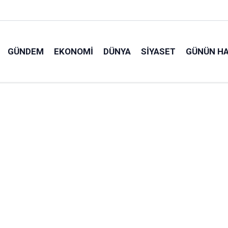
GÜNDEM
EKONOMI
DÜNYA
SIYASET
GÜNÜN HA