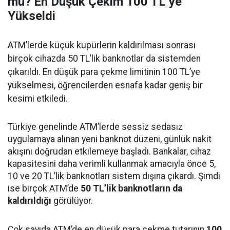
mu? En Düşük Çekim 100 TL’ye
Yükseldi
ATM’lerde küçük kupürlerin kaldırılması sonrası
birçok cihazda 50 TL’lik banknotlar da sistemden
çıkarıldı. En düşük para çekme limitinin 100 TL’ye
yükselmesi, öğrencilerden esnafa kadar geniş bir
kesimi etkiledi.
Türkiye genelinde ATM’lerde sessiz sedasız
uygulamaya alınan yeni banknot düzeni, günlük nakit
akışını doğrudan etkilemeye başladı. Bankalar, cihaz
kapasitesini daha verimli kullanmak amacıyla önce 5,
10 ve 20 TL’lik banknotları sistem dışına çıkardı. Şimdi
ise birçok ATM’de
50 TL’lik banknotların da
kaldırıldığı
görülüyor.
Çok sayıda ATM’de en düşük para çekme tutarının
100