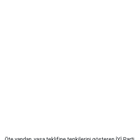
Öte yandan, yasa teklifine tepkilerini gösteren İYİ Parti