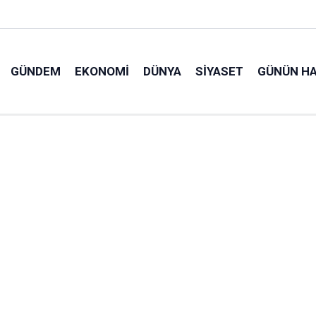
GÜNDEM
EKONOMI
DÜNYA
SIYASET
GÜNÜN HA