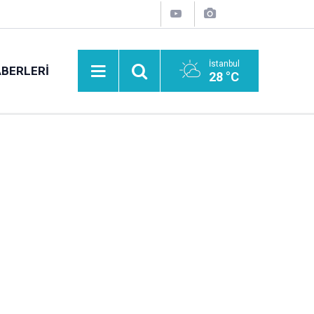
İstanbul
BERLERI
28 °C