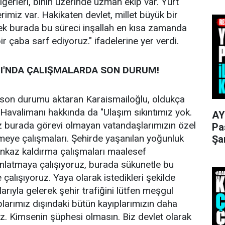
iğerleri, binin üzerinde uzman ekip var. Yurt
rimiz var. Hakikaten devlet, millet büyük bir
ek burada bu süreci inşallah en kısa zamanda
ir çaba sarf ediyoruz." ifadelerine yer verdi.
I'NDA ÇALIŞMALARDA SON DURUM!
son durumu aktaran Karaismailoğlu, oldukça
avalimanı hakkında da "Ulaşım sıkıntımız yok.
AY
z burada görevi olmayan vatandaşlarımızın özel
Pa
rmeye çalışmaları. Şehirde yaşanılan yoğunluk
Şa
enkaz kaldırma çalışmaları maalesef
 anlatmaya çalışıyoruz, burada sükunetle bu
çalışıyoruz. Yaya olarak istedikleri şekilde
larıyla gelerek şehir trafiğini lütfen meşgul
plarımız dışındaki bütün kayıplarımızın daha
ğiz. Kimsenin şüphesi olmasın. Biz devlet olarak