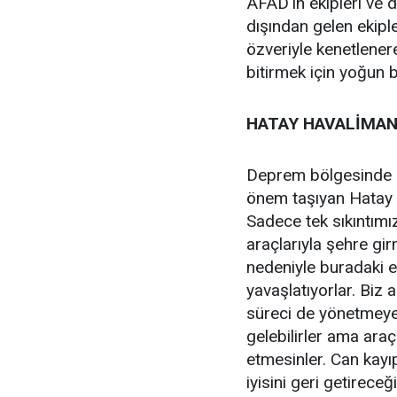
AFAD'ın ekipleri ve d
dışından gelen ekiple
özveriyle kenetlener
bitirmek için yoğun b
HATAY HAVALİMAN
Deprem bölgesinde 
önem taşıyan Hatay H
Sadece tek sıkıntımı
araçlarıyla şehre gi
nedeniyle buradaki 
yavaşlatıyorlar. Biz
süreci de yönetmeye 
gelebilirler ama araç
etmesinler. Can kayı
iyisini geri getirece