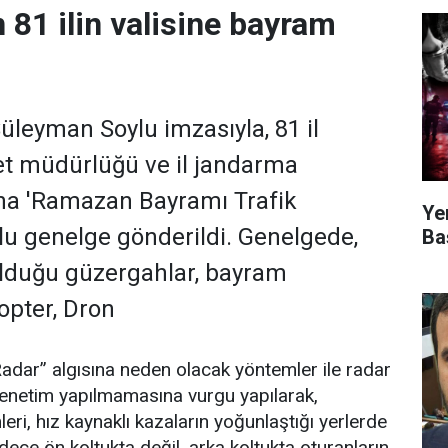
 81 ilin valisine bayram
Süleyman Soylu imzasıyla, 81 il
iyet müdürlüğü ve il jandarma
’na 'Ramazan Bayramı Trafik
Ye
ulu genelge gönderildi. Genelgede,
Ba
olduğu güzergahlar, bayram
opter, Dron
dar” algısına neden olacak yöntemler ile radar
denetim yapılmamasına vurgu yapılarak,
eri, hız kaynaklı kazaların yoğunlaştığı yerlerde
dece ön koltukta değil, arka koltukta oturanların