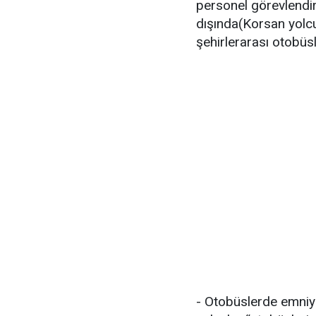
personel görevlendiri
dışında(Korsan yolcu
şehirlerarası otobüsl
- Otobüslerde emniye