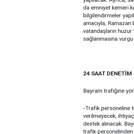
da emniyet kemeri k
bilgilendirmeler yapı
amacıyla, Ramazan ba
vatandaşların huzur 
sağlanmasına vurgu y
24 SAAT DENETİ
Bayram trafiğine yöne
-Trafik personeline 
verilmeyecek, ihtiya
destek alınacak. Bayr
trafik personelinden