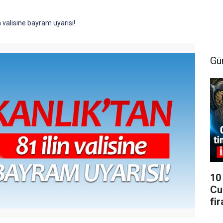
n valisine bayram uyarısı!
Gü
10
Cu
fi