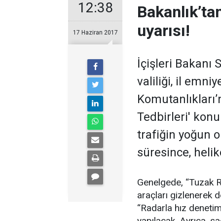
12:38
Bakanlık’tan
uyarısı!
17 Haziran 2017
İçişleri Bakanı 
valiliği, il emn
Komutanlıkları
Tedbirleri' kon
trafiğin yoğun 
süresince, helik
Genelgede, “Tuzak Ra
araçları gizlenerek 
“Radarla hız denetiml
yapılacak. Ayrıca, sa