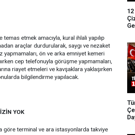
12
Çi
Ge
 temas etmek amacıyla, kural ihlali yapılıp
adan araçlar durdurularak, saygı ve nezaket
 hız yapmamaları, ön ve arka emniyet kemeri
anırken cep telefonuyla görüşme yapmamaları,
arına riayet etmeleri ve kavşaklara yaklaşırken
onularda bilgilendirme yapılacak.
Tü
Çe
 İZİN YOK
Da
 göre terminal ve ara istasyonlarda takviye