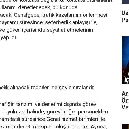
ullanımı denetlenecek, bu konuda
Üs
lacak. Genelgede, trafik kazalarının önlenmesi
Par
yramı süresince, seferberlik anlayışı ile,
ve güven içerisinde seyahat etmelerinin
apıldı.
M
lik alınacak tedbiler ise şöyle sıralandı:
An
Öm
trafiğin tanzimi ve denetimi dışında görev
Ve
ç duyulması halinde, görevli diğer personelden
am tatili süresince Genel hizmet birimleri ile
 karma denetim ekipleri oluşturulacak. Ayrıca,