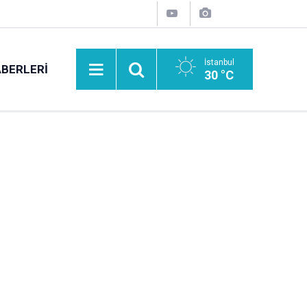
İstanbul
BERLERI
30 °C