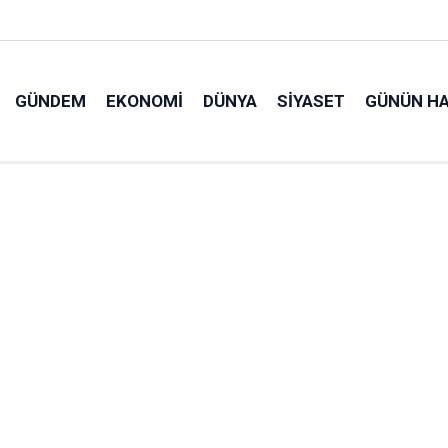
GÜNDEM
EKONOMI
DÜNYA
SIYASET
GÜNÜN HA