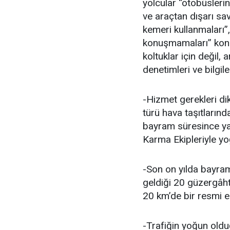
yolcular “otobüslerin
ve araçtan dışarı sa
kemeri kullanmaları”,
konuşmamaları” konu
koltuklar için değil, 
denetimleri ve bilgil
-Hizmet gerekleri dik
türü hava taşıtların
bayram süresince yar
Karma Ekipleriyle yo
-Son on yılda bayram
geldiği 20 güzergâht
20 km’de bir resmi e
-Trafiğin yoğun oldu