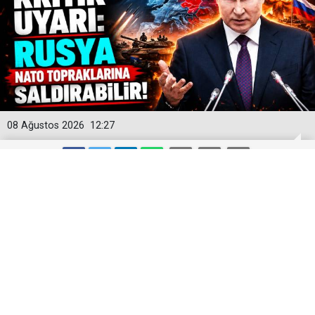
08 Ağustos 2026
12:27
Dünyayı Sarsacak İstihbarat Raporu!
Rusya NATO Topraklarını Hedef Mi
Alacak?
ABD istihbaratı, Rusya'nın Avrupa'daki NATO