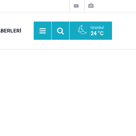
İstanbul
BERLERI
24 °C