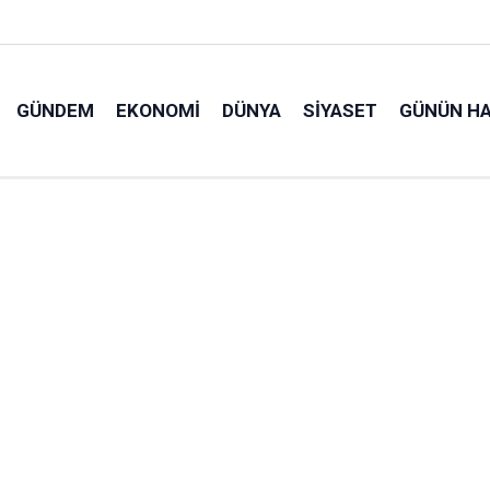
GÜNDEM
EKONOMI
DÜNYA
SIYASET
GÜNÜN HA