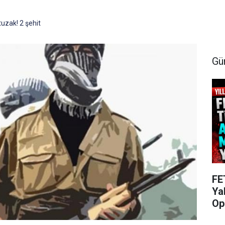
uzak! 2 şehit
Gü
FE
Ya
Op