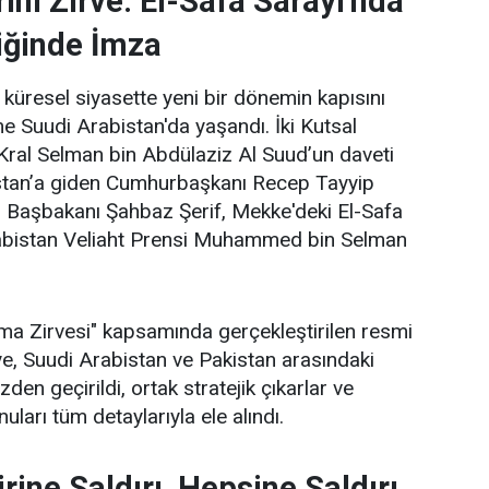
ihi Zirve: El-Safa Sarayı'nda
iğinde İmza
küresel siyasette yeni bir dönemin kapısını
me Suudi Arabistan'da yaşandı. İki Kutsal
Kral Selman bin Abdülaziz Al Suud’un daveti
stan’a giden Cumhurbaşkanı Recep Tayyip
 Başbakanı Şahbaz Şerif, Mekke'deki El-Safa
abistan Veliaht Prensi Muhammed bin Selman
a Zirvesi" kapsamında gerçekleştirilen resmi
e, Suudi Arabistan ve Pakistan arasındaki
den geçirildi, ortak stratejik çıkarlar ve
uları tüm detaylarıyla ele alındı.
rine Saldırı, Hepsine Saldırı