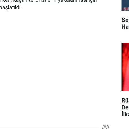
şlatıldı.
Se
Ha
Rü
De
İlk