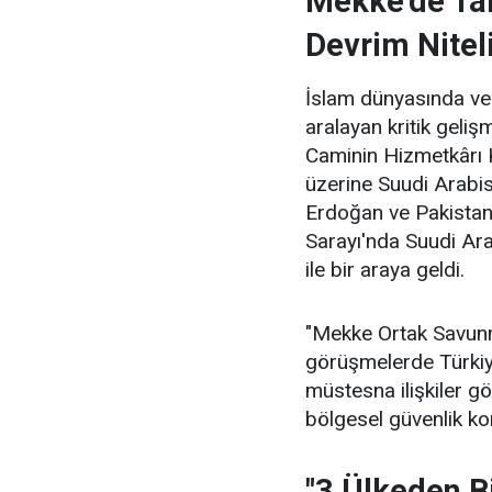
Mekke'de Tar
Devrim Nitel
İslam dünyasında ve 
aralayan kritik geliş
Caminin Hizmetkârı 
üzerine Suudi Arabi
Erdoğan ve Pakistan
Sarayı'nda Suudi Ar
ile bir araya geldi.
"Mekke Ortak Savunm
görüşmelerde Türkiy
müstesna ilişkiler göz
bölgesel güvenlik kon
"3 Ülkeden Bi