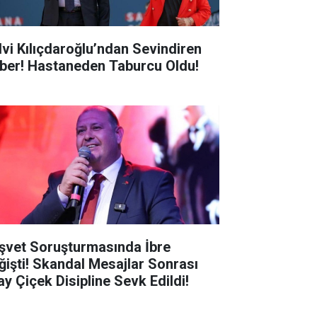
lvi Kılıçdaroğlu’ndan Sevindiren
ber! Hastaneden Taburcu Oldu!
şvet Soruşturmasında İbre
ğişti! Skandal Mesajlar Sonrası
ay Çiçek Disipline Sevk Edildi!