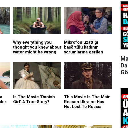
Ma
Da
Gö