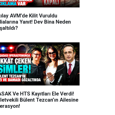
zılay AVM’de Kilit Vuruldu
dialarına Yanıt! Dev Bina Neden
şaltıldı?
SAK Ve HTS Kayıtları Ele Verdi!
lletvekili Bülent Tezcan’ın Ailesine
erasyon!