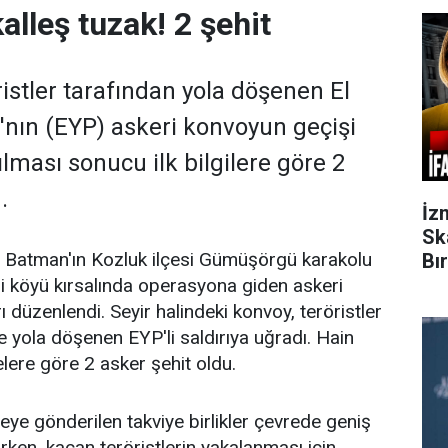
alleş tuzak! 2 şehit
istler tarafından yola döşenen El
ı'nın (EYP) askeri konvoyun geçişi
ılması sonucu ilk bilgilere göre 2
.
İz
Sk
e, Batman'ın Kozluk ilçesi Gümüşörgü karakolu
Bı
mli köyü kırsalında operasyona giden askeri
ı düzenlendi. Seyir halindeki konvoy, teröristler
 yola döşenen EYP'li saldırıya uğradı. Hain
melere göre 2 asker şehit oldu.
eye gönderilen takviye birlikler çevrede geniş
ırken, kaçan teröristlerin yakalanması için