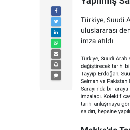
Yapılmış Sa
Türkiye, Suudi 
uluslararası den
imza atıldı.
Türkiye, Suudi Arabi
değiştirecek tarihi 
Tayyip Erdoğan, Suu
Selman ve Pakistan 
Sarayı'nda bir aray
imzaladı. Kolektif ca
tarihi anlaşmaya göre
saldırı, hepsine yapı