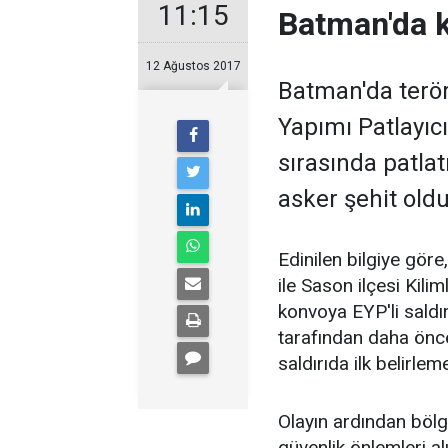
11:15
Batman'da k
12 Ağustos 2017
Batman'da terör
Yapımı Patlayıc
sırasında patlat
asker şehit oldu
Edinilen bilgiye gör
ile Sason ilçesi Kili
konvoya EYP'li saldır
tarafından daha önce
saldırıda ilk belirle
Olayın ardından bölg
güvenlik önlemleri al