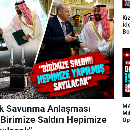
Kı
İd
Bo
MA
k Savunma Anlaşması
Mi
"Birimize Saldırı Hepimize
Op