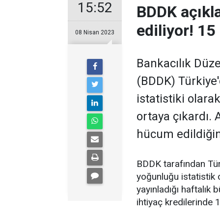
15:52
BDDK açıkl
ediliyor! 15
08 Nisan 2023
Bankacılık Dü
(BDDK) Türkiye'd
istatistiki olara
ortaya çıkardı.
hücum edildiğini
BDDK tarafından Türki
yoğunluğu istatistik
yayınladığı haftalık 
ihtiyaç kredilerinde 1