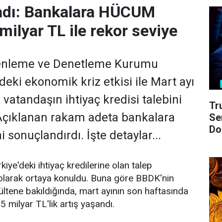
adı: Bankalara HÜCUM
 milyar TL ile rekor seviye
zenleme ve Denetleme Kurumu
eki ekonomik kriz etkisi ile Mart ayı
k vatandaşın ihtiyaç kredisi talebini
Tr
 Açıklanan rakam adeta bankalara
Se
Do
 sonuçlandırdı. İşte detaylar...
ye'deki ihtiyaç kredilerine olan talep
 olarak ortaya konuldu. Buna göre BBDK'nin
bültene bakıldığında, mart ayının son haftasında
5 milyar TL'lik artış yaşandı.