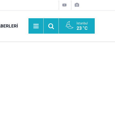
İstanbul
BERLERI
23 °C