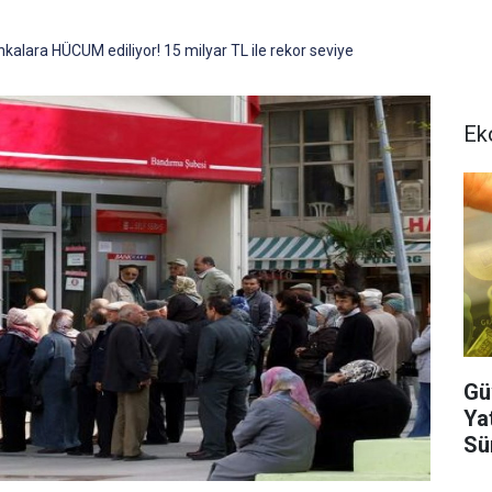
kalara HÜCUM ediliyor! 15 milyar TL ile rekor seviye
Ek
Gü
Ya
Sür