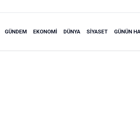
GÜNDEM
EKONOMI
DÜNYA
SIYASET
GÜNÜN HA