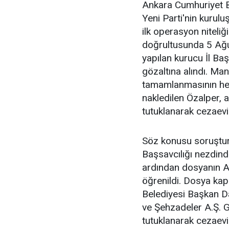
Ankara Cumhuriyet Ba
Yeni Parti'nin kurul
ilk operasyon niteliğ
doğrultusunda 5 Ağu
yapılan kurucu İl Baş
gözaltına alındı. Ma
tamamlanmasının he
nakledilen Özalper, 
tutuklanarak cezaevin
Söz konusu soruştu
Başsavcılığı nezdinde
ardından dosyanın An
öğrenildi. Dosya k
Belediyesi Başkan D
ve Şehzadeler A.Ş. 
tutuklanarak cezaevi