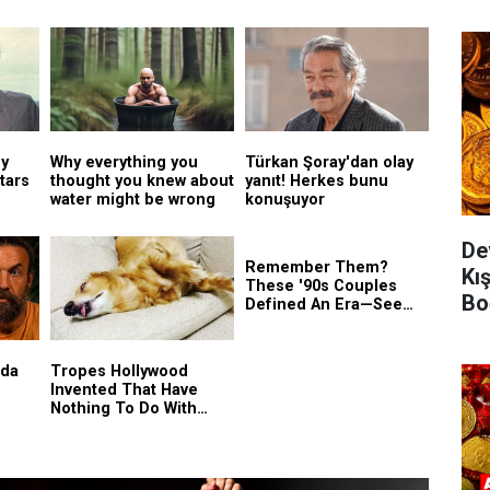
De
Kış
Bo