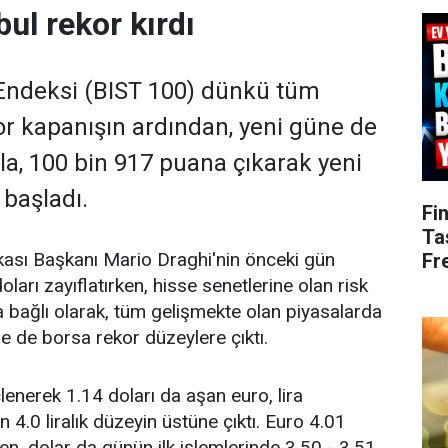
ul rekor kırdı
 Endeksi (BIST 100) dünkü tüm
r kapanışın ardından, yeni güne de
şla, 100 bin 917 puana çıkarak yeni
başladı.
Fi
Ta
sı Başkanı Mario Draghi'nin önceki gün
Fr
oları zayıflatırken, hisse senetlerine olan risk
na bağlı olarak, tüm gelişmekte olan piyasalarda
de de borsa rekor düzeylere çıktı.
lenerek 1.14 doları da aşan euro, lira
 4.0 liralık düzeyin üstüne çıktı. Euro 4.01
ken, dolar da günün ilk işlemlerinde 3.50 - 3.51