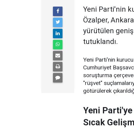
Yeni Parti'nin 
Özalper, Ankara
yürütülen geni
tutuklandı.
Yeni Parti'nin kuruc
Cumhuriyet Başsavcıl
soruşturma çerçevesi
"rüşvet" suçlamaları
götürülerek çıkarıld
Yeni Parti'y
Sıcak Geliş