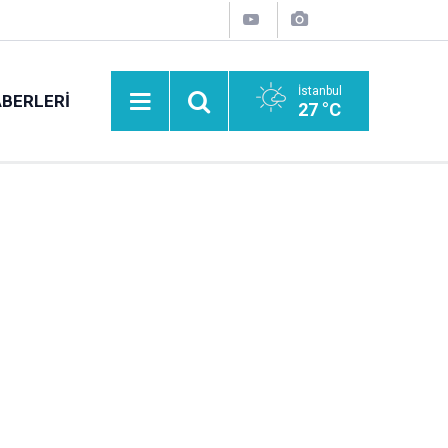
İstanbul
BERLERI
27 °C