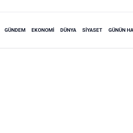
GÜNDEM
EKONOMI
DÜNYA
SIYASET
GÜNÜN HA