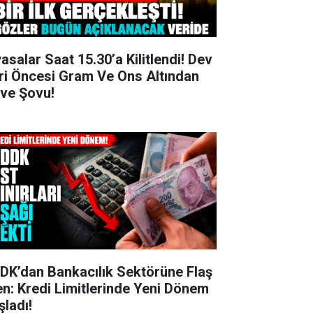
yasalar Saat 15.30’a Kilitlendi! Dev
ri Öncesi Gram Ve Ons Altından
rve Şovu!
DK’dan Bankacılık Sektörüne Flaş
en: Kredi Limitlerinde Yeni Dönem
şladı!