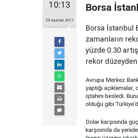
10:13
Borsa İstanb
29 Haziran 2017
Borsa İstanbul
zamanların reko
yüzde 0.30 artı
rekor düzeyden 
Avrupa Merkez Banka
yaptığı açıklamalar, d
iştahını besledi. Bu
olduğu gibi Türkiye'
Dolar karşısında güç
karşısında da yeniden
liranın üzerine çıkar