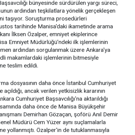
şsavcılığı bünyesinde sürdürülen yargı süreci,
uşunun ardından teşkilatlara yönelik gerçekleşen
ini taşıyor. Soruşturma prosedürleri
stos tarihinde Manisa'daki ikametinde arama
kanı İlksen Özalper, emniyet ekiplerince
nisa Emniyet Müdürlüğü'ndeki ilk işlemlerinin
men ardından sorgulanmak üzere Ankara'ya
adli makamlardaki işlemlerinin bitmesiyle
e teslim edildi.
rma dosyasının daha önce İstanbul Cumhuriyet
 açıldığı, ancak verilen yetkisizlik kararının
kara Cumhuriyet Başsavcılığı'na aktarıldığı
apsamında daha önce de Manisa Büyükşehir
anışmanı Demirhan Gözaçan, şoförü Anıl Demir
Genel Müdürü Cem Yüzer aynı suçlamalarla
ne yollanmıştı. Özalper'in de tutuklanmasıyla