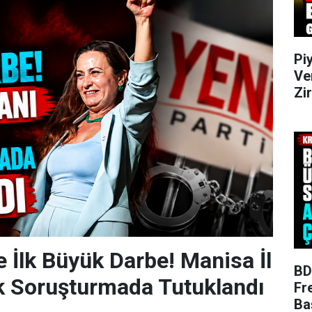
Pi
Ve
Zi
e İlk Büyük Darbe! Manisa İl
BD
k Soruşturmada Tutuklandı
Fr
Ba