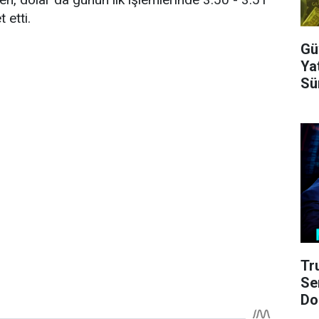
 etti.
Gü
Ya
Sür
Tr
Se
Do