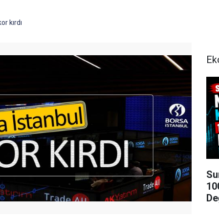
or kırdı
Ek
Su
10
De