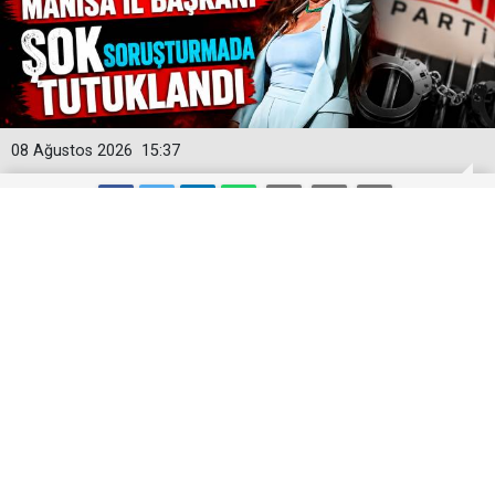
08 Ağustos 2026
15:37
Yeni Parti'ye İlk Büyük Darbe! Manisa
İl Başkanı Şok Soruşturmada
Tutuklandı
Yeni Parti'nin kurucu Manisa İl Başkanı İlksen Özalper,
Ankara Cumhuriyet Başsavcılığı tarafından yürütülen
geniş kapsamlı soruşturma çerçevesinde tutuklandı.